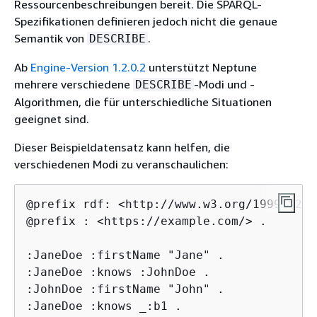
Ressourcenbeschreibungen bereit. Die SPARQL-
Spezifikationen definieren jedoch nicht die genaue
Semantik von
.
DESCRIBE
Ab
Engine-Version 1.2.0.2
unterstützt Neptune
mehrere verschiedene
-Modi und -
DESCRIBE
Algorithmen, die für unterschiedliche Situationen
geeignet sind.
Dieser Beispieldatensatz kann helfen, die
verschiedenen Modi zu veranschaulichen:
@prefix rdf: <http://www.w3.org/1999/02/2
@prefix : <https://example.com/> .

:JaneDoe :firstName "Jane" .

:JaneDoe :knows :JohnDoe .

:JohnDoe :firstName "John" .

:JaneDoe :knows _:b1 .
