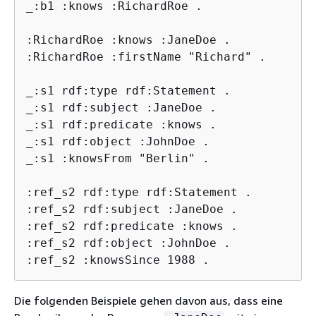
_:b1 :knows :RichardRoe .

:RichardRoe :knows :JaneDoe .

:RichardRoe :firstName "Richard" .

_:s1 rdf:type rdf:Statement .

_:s1 rdf:subject :JaneDoe .

_:s1 rdf:predicate :knows .

_:s1 rdf:object :JohnDoe .

_:s1 :knowsFrom "Berlin" .

:ref_s2 rdf:type rdf:Statement .

:ref_s2 rdf:subject :JaneDoe .

:ref_s2 rdf:predicate :knows .

:ref_s2 rdf:object :JohnDoe .

:ref_s2 :knowsSince 1988 .
Die folgenden Beispiele gehen davon aus, dass eine