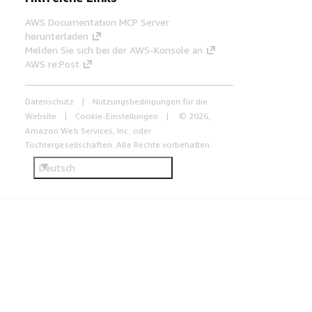
AWS Documentation MCP Server
herunterladen
Melden Sie sich bei der AWS-Konsole an
AWS re:Post
Datenschutz
Nutzungsbedingungen für die
Website
Cookie-Einstellungen
© 2026,
Amazon Web Services, Inc. oder
Tochtergesellschaften. Alle Rechte vorbehalten.
Deutsch