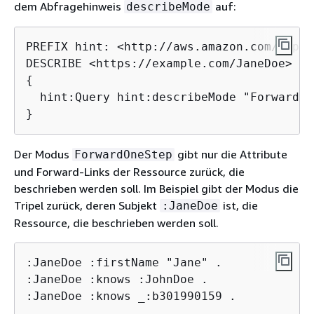
dem Abfragehinweis
auf:
describeMode
PREFIX hint: <http://aws.amazon.com/neptu
{
  hint:Query hint:describeMode "ForwardOn
}
Der Modus
gibt nur die Attribute
ForwardOneStep
und Forward-Links der Ressource zurück, die
beschrieben werden soll. Im Beispiel gibt der Modus die
Tripel zurück, deren Subjekt
ist, die
:JaneDoe
Ressource, die beschrieben werden soll.
:JaneDoe :firstName "Jane" .

:JaneDoe :knows :JohnDoe .

:JaneDoe :knows _:b301990159 .