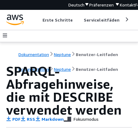
Deutsch
Präferenzen
Kontakt
F
Erste Schritte
Serviceleitfäden
Ent
Dokumentation
Neptune
Benutzer-Leitfaden
SPARQL-
Dokumentation
Neptune
Benutzer-Leitfaden
Abfragehinweise,
die mit DESCRIBE
verwendet werden
PDF
RSS
Markdown
Fokusmodus