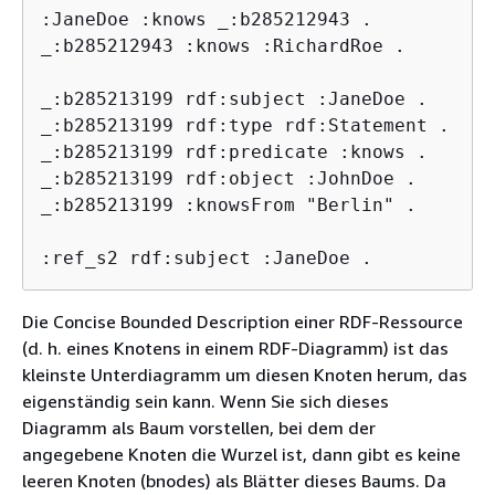
:JaneDoe :knows _:b285212943 .

_:b285212943 :knows :RichardRoe .

_:b285213199 rdf:subject :JaneDoe .

_:b285213199 rdf:type rdf:Statement .

_:b285213199 rdf:predicate :knows .

_:b285213199 rdf:object :JohnDoe .

_:b285213199 :knowsFrom "Berlin" .

:ref_s2 rdf:subject :JaneDoe .
Die Concise Bounded Description einer RDF-Ressource
(d. h. eines Knotens in einem RDF-Diagramm) ist das
kleinste Unterdiagramm um diesen Knoten herum, das
eigenständig sein kann. Wenn Sie sich dieses
Diagramm als Baum vorstellen, bei dem der
angegebene Knoten die Wurzel ist, dann gibt es keine
leeren Knoten (bnodes) als Blätter dieses Baums. Da