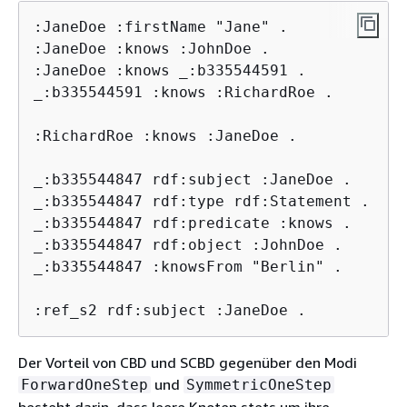
:JaneDoe :firstName "Jane" .

:JaneDoe :knows :JohnDoe .

:JaneDoe :knows _:b335544591 .

_:b335544591 :knows :RichardRoe .

:RichardRoe :knows :JaneDoe .

_:b335544847 rdf:subject :JaneDoe .

_:b335544847 rdf:type rdf:Statement .

_:b335544847 rdf:predicate :knows .

_:b335544847 rdf:object :JohnDoe .

_:b335544847 :knowsFrom "Berlin" .

:ref_s2 rdf:subject :JaneDoe .
Der Vorteil von CBD und SCBD gegenüber den Modi
und
ForwardOneStep
SymmetricOneStep
besteht darin, dass leere Knoten stets um ihre