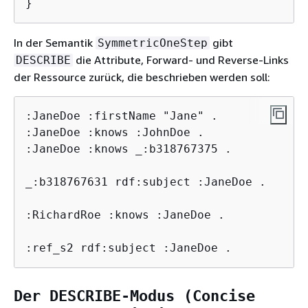
}
In der Semantik
gibt
SymmetricOneStep
die Attribute, Forward- und Reverse-Links
DESCRIBE
der Ressource zurück, die beschrieben werden soll:
:JaneDoe :firstName "Jane" .

:JaneDoe :knows :JohnDoe .

:JaneDoe :knows _:b318767375 .

_:b318767631 rdf:subject :JaneDoe .

:RichardRoe :knows :JaneDoe .

:ref_s2 rdf:subject :JaneDoe .
Der DESCRIBE-Modus (Concise