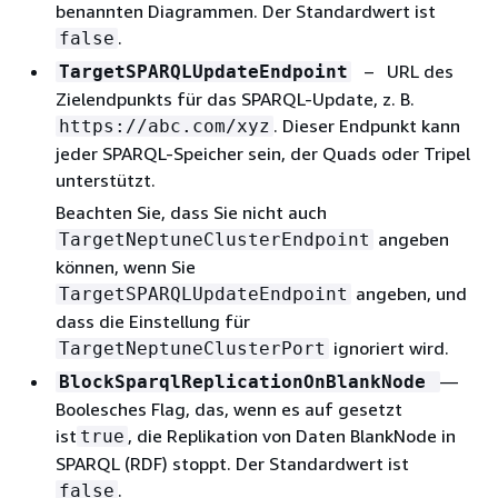
benannten Diagrammen. Der Standardwert ist
.
false
– URL des
TargetSPARQLUpdateEndpoint
Zielendpunkts für das SPARQL-Update, z. B.
. Dieser Endpunkt kann
https://abc.com/xyz
jeder SPARQL-Speicher sein, der Quads oder Tripel
unterstützt.
Beachten Sie, dass Sie nicht auch
angeben
TargetNeptuneClusterEndpoint
können, wenn Sie
angeben, und
TargetSPARQLUpdateEndpoint
dass die Einstellung für
ignoriert wird.
TargetNeptuneClusterPort
—
BlockSparqlReplicationOnBlankNode
Boolesches Flag, das, wenn es auf gesetzt
ist
, die Replikation von Daten BlankNode in
true
SPARQL (RDF) stoppt. Der Standardwert ist
.
false