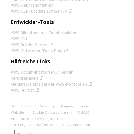
AWS-Servicerichtlinien
AWS-CLI-Tutorials auf GitHub
Entwickler-Tools
AWS Bibliothek mit Codebeispielen
AWS-CLI
AWS Builder Center
AWS-Entwickler-Tools Blog
Hilfreiche Links
AWS Documentation MCP Server
herunterladen
Melden Sie sich bei der AWS-Konsole an
AWS re:Post
Datenschutz
Nutzungsbedingungen für die
Website
Cookie-Einstellungen
© 2026,
Amazon Web Services, Inc. oder
Tochtergesellschaften. Alle Rechte vorbehalten.