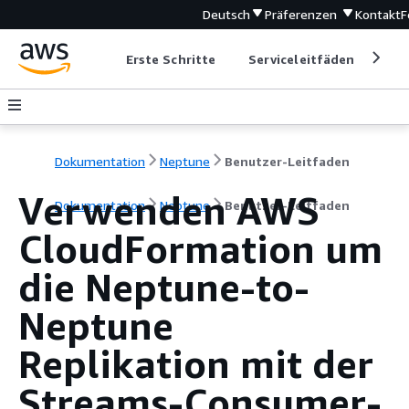
Deutsch
Präferenzen
Kontakt
F
Erste Schritte
Serviceleitfäden
Ent
Dokumentation
Neptune
Benutzer-Leitfaden
Verwenden AWS
Dokumentation
Neptune
Benutzer-Leitfaden
CloudFormation um
die Neptune-to-
Neptune
Replikation mit der
Streams-Consumer-