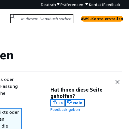
Deutsch
Präferenzen
Kontakt
Feedback
AWS-Konto erstellen
fen
ts oder
 Fassung
Hat Ihnen diese Seite
che
geholfen?
Ja
Nein
Feedback geben
ikts oder
en
 die