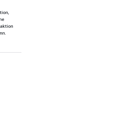
tion,
ine
saktion
nn.