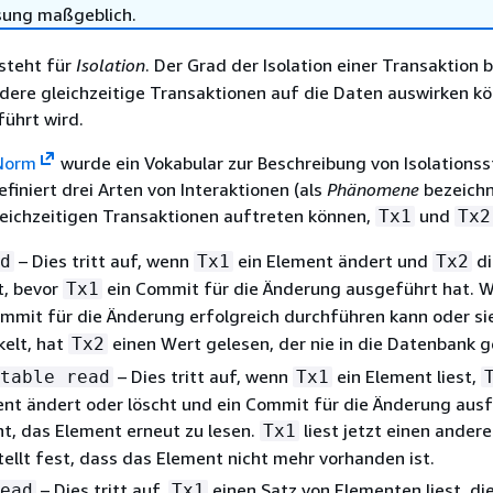
sung maßgeblich.
steht für
Isolation
. Der Grad der Isolation einer Transaktion
ndere gleichzeitige Transaktionen auf die Daten auswirken k
ührt wird.
Norm
wurde ein Vokabular zur Beschreibung von Isolations
efiniert drei Arten von Interaktionen (als
Phänomene
bezeichn
leichzeitigen Transaktionen auftreten können,
und
Tx1
Tx2
– Dies tritt auf, wenn
ein Element ändert und
di
d
Tx1
Tx2
t, bevor
ein Commit für die Änderung ausgeführt hat. 
Tx1
mmit für die Änderung erfolgreich durchführen kann oder si
elt, hat
einen Wert gelesen, der nie in die Datenbank ge
Tx2
– Dies tritt auf, wenn
ein Element liest,
table read
Tx1
nt ändert oder löscht und ein Commit für die Änderung aus
t, das Element erneut zu lesen.
liest jetzt einen ander
Tx1
tellt fest, dass das Element nicht mehr vorhanden ist.
– Dies tritt auf,
einen Satz von Elementen liest, die
ead
Tx1