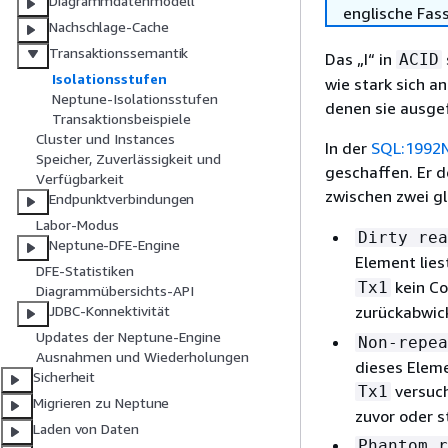
Diagrammdatenmodell
englische Fas
Nachschlage-Cache
Transaktionssemantik
Das „I“ in
ACID
Isolationsstufen
wie stark sich a
Neptune-Isolationsstufen
denen sie ausgef
Transaktionsbeispiele
Cluster und Instances
In der
SQL:1992
Speicher, Zuverlässigkeit und
geschaffen. Er d
Verfügbarkeit
zwischen zwei g
Endpunktverbindungen
Labor-Modus
Dirty rea
Neptune-DFE-Engine
Element lies
DFE-Statistiken
kein Co
Tx1
Diagrammübersichts-API
zurückabwick
JDBC-Konnektivität
Updates der Neptune-Engine
Non-repea
Ausnahmen und Wiederholungen
dieses Eleme
Sicherheit
versuch
Tx1
Migrieren zu Neptune
zuvor oder s
Laden von Daten
Phantom r