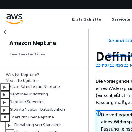
Erste Schritte
Servicele
Dokumentat
Amazon Neptune
Defini
Dokumentat
Benutzer-Leitfaden
PDF
RSS
M
Was ist Neptune?
Neueste Updates
Die vorliegende 
Erste Schritte mit Neptune
eines Widerspru
Neptune-Einrichtung
(einschließlich 
Neptune Serverlos
Fassung maßgebl
Globale Neptun-Datenbanken
Die vorliegend
Übersicht über Neptune
eines Widersp
Einhaltung von Standards
Fassung (einsc