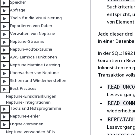
Speicher
Suchkriteriu
Abfrage
entspricht, 
Tools für die Visualisierung
von Elemente
Exportieren von Daten
Jede dieser drei
Verwalten von Neptune
in einer Datenba
Neptune-Streams
Neptun-Volltextsuche
In der SQL:1992 
AWS Lambda Funktionen
Garantien in Bez
Neptune Machine Learning
Inkonsistenzen g
Überwachen von Neptune
Transaktion voll
Sichern und Wiederherstellen
READ UNCO
Best Practices
Lesevorgäng
Neptune-Einschränkungen
Neptune-Integrationen
READ COMM
Tools und Hilfsprogramme
wiederholba
Neptune-Fehler
REPEATABL
Engine-Versionen
Lesevorgäng
Neptune verwenden APIs