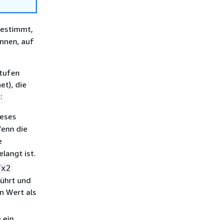
 bestimmt,
önnen, auf
stufen
et), die
:
eses
Wenn die
e
langt ist.
Tx2
führt und
en Wert als
 ein