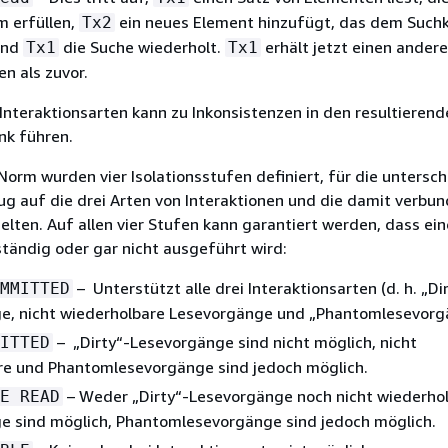
m erfüllen,
ein neues Element hinzufügt, das dem Suchk
Tx2
und
die Suche wiederholt.
erhält jetzt einen ander
Tx1
Tx1
n als zuvor.
 Interaktionsarten kann zu Inkonsistenzen in den resultieren
nk führen.
Norm wurden vier Isolationsstufen definiert, für die untersch
ug auf die drei Arten von Interaktionen und die damit verbu
elten. Auf allen vier Stufen kann garantiert werden, dass ein
ständig oder gar nicht ausgeführt wird:
– Unterstützt alle drei Interaktionsarten (d. h. „Di
MMITTED
e, nicht wiederholbare Lesevorgänge und „Phantomlesevorg
– „Dirty“-Lesevorgänge sind nicht möglich, nicht
ITTED
re und Phantomlesevorgänge sind jedoch möglich.
– Weder „Dirty“-Lesevorgänge noch nicht wiederho
E READ
e sind möglich, Phantomlesevorgänge sind jedoch möglich.