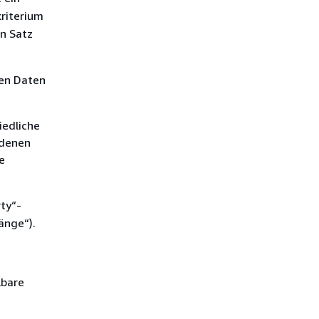
riterium
en Satz
den Daten
iedliche
ndenen
e
rty“-
änge“).
lbare