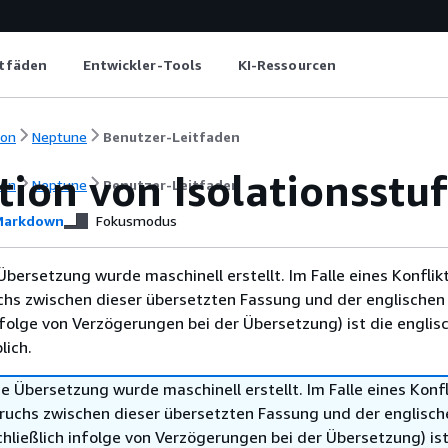
itfäden
Entwickler-Tools
KI-Ressourcen
ion
Neptune
Benutzer-Leitfaden
tion von Isolationsstu
ion
Neptune
Benutzer-Leitfaden
arkdown
Fokusmodus
Übersetzung wurde maschinell erstellt. Im Falle eines Konflik
chs zwischen dieser übersetzten Fassung und der englischen
infolge von Verzögerungen bei der Übersetzung) ist die englis
ich.
e Übersetzung wurde maschinell erstellt. Im Falle eines Konfl
ruchs zwischen dieser übersetzten Fassung und der englisch
hließlich infolge von Verzögerungen bei der Übersetzung) ist