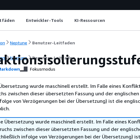
itfäden
Entwickler-Tools
KI-Ressourcen
ion
Neptune
Benutzer-Leitfaden
aktionsisolierungsstuf
ion
Neptune
Benutzer-Leitfaden
arkdown
Fokusmodus
Übersetzung wurde maschinell erstellt. Im Falle eines Konflik
chs zwischen dieser übersetzten Fassung und der englischen
infolge von Verzögerungen bei der Übersetzung) ist die englis
ich.
e Übersetzung wurde maschinell erstellt. Im Falle eines Konfl
ruchs zwischen dieser übersetzten Fassung und der englisch
hließlich infolge von Verzögerungen bei der Übersetzung) ist