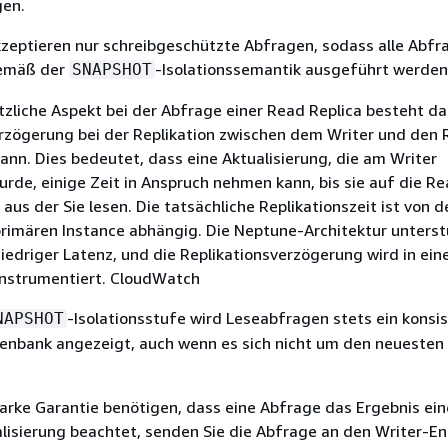
gen.
zeptieren nur schreibgeschützte Abfragen, sodass alle Abfr
gemäß der
-Isolationssemantik ausgeführt werden
SNAPSHOT
tzliche Aspekt bei der Abfrage einer Read Replica besteht da
erzögerung bei der Replikation zwischen dem Writer und den
ann. Dies bedeutet, dass eine Aktualisierung, die am Writer
e, einige Zeit in Anspruch nehmen kann, bis sie auf die Re
aus der Sie lesen. Die tatsächliche Replikationszeit ist von d
primären Instance abhängig. Die Neptune-Architektur unterst
niedriger Latenz, und die Replikationsverzögerung wird in ein
nstrumentiert. CloudWatch
-Isolationsstufe wird Leseabfragen stets ein konsi
NAPSHOT
enbank angezeigt, auch wenn es sich nicht um den neuesten
arke Garantie benötigen, dass eine Abfrage das Ergebnis ein
lisierung beachtet, senden Sie die Abfrage an den Writer-E