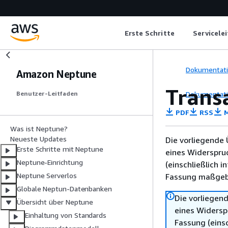
Erste Schritte
Servicele
Dokumentat
Amazon Neptune
Trans
Dokumentat
Benutzer-Leitfaden
PDF
RSS
M
Was ist Neptune?
Neueste Updates
Die vorliegende 
Erste Schritte mit Neptune
eines Widerspru
Neptune-Einrichtung
(einschließlich 
Neptune Serverlos
Fassung maßgebl
Globale Neptun-Datenbanken
Die vorliegend
Übersicht über Neptune
eines Widersp
Einhaltung von Standards
Fassung (einsc