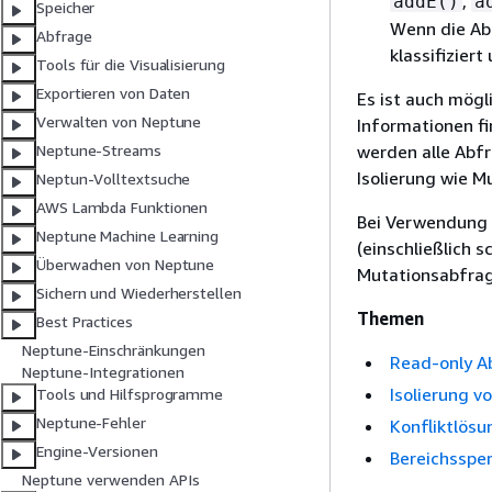
,
addE()
a
Speicher
Wenn die Abf
Abfrage
klassifizier
Tools für die Visualisierung
Exportieren von Daten
Es ist auch mögl
Verwalten von Neptune
Informationen f
werden alle Abfr
Neptune-Streams
Isolierung wie 
Neptun-Volltextsuche
AWS Lambda Funktionen
Bei Verwendung 
Neptune Machine Learning
(einschließlich 
Überwachen von Neptune
Mutationsabfrag
Sichern und Wiederherstellen
Themen
Best Practices
Neptune-Einschränkungen
Read-only A
Neptune-Integrationen
Isolierung 
Tools und Hilfsprogramme
Neptune-Fehler
Konfliktlösu
Engine-Versionen
Bereichssper
Neptune verwenden APIs