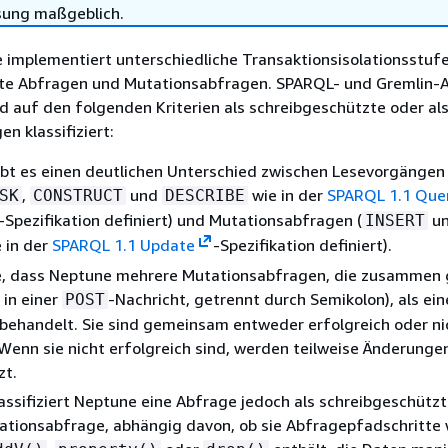
sung maßgeblich.
implementiert unterschiedliche Transaktionsisolationsstufe
te Abfragen und Mutationsabfragen. SPARQL- und Gremlin-
 auf den folgenden Kriterien als schreibgeschützte oder al
n klassifiziert:
ibt es einen deutlichen Unterschied zwischen Lesevorgängen
,
und
wie in der
SPARQL 1.1 Que
SK
CONSTRUCT
DESCRIBE
-Spezifikation definiert) und Mutationsabfragen (
u
INSERT
 in der
SPARQL 1.1 Update
-Spezifikation definiert).
e, dass Neptune mehrere Mutationsabfragen, die zusammen
 in einer
-Nachricht, getrennt durch Semikolon), als ein
POST
behandelt. Sie sind gemeinsam entweder erfolgreich oder ni
 Wenn sie nicht erfolgreich sind, werden teilweise Änderunge
zt.
lassifiziert Neptune eine Abfrage jedoch als schreibgeschütz
ationsabfrage, abhängig davon, ob sie Abfragepfadschritte 