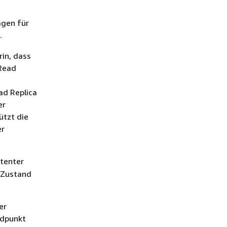
agen für
.
rin, dass
 Read
ad Replica
er
ützt die
er
stenter
 Zustand
er
ndpunkt