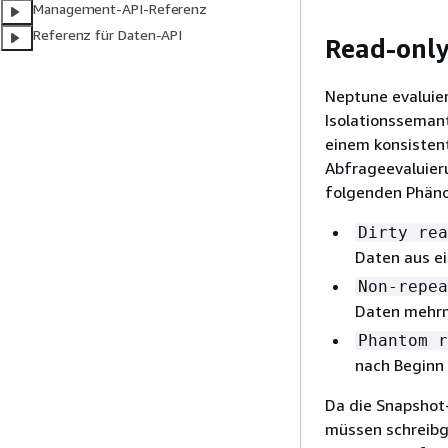
Management-API-Referenz
Referenz für Daten-API
Read-only
Neptune evaluie
Isolationssemant
einem konsisten
Abfrageevaluier
folgenden Phäno
Dirty rea
Daten aus ei
Non-repea
Daten mehrma
Phantom r
nach Beginn
Da die Snapshot-
müssen schreibg