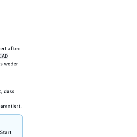
lerhaften
EAD
ss weder
n
t, dass
rantiert.
Start