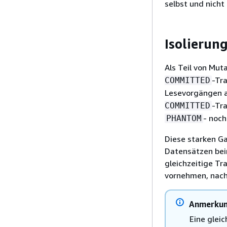
selbst und nicht
Isolierun
Als Teil von Mu
-Tr
COMMITTED
Lesevorgängen a
-Tr
COMMITTED
- noc
PHANTOM
Diese starken G
Datensätzen bei
gleichzeitige T
vornehmen, nach
Anmerku
Eine glei