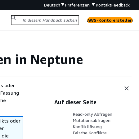
Deutsch
Präferenzen
Kontakt
Feedback
AWS-Konto erstellen
en in Neptune
ts oder
 Fassung
che
Auf dieser Seite
Read-only Abfragen
ikts oder
Mutationsabfragen
Konfliktlösung
en
Falsche Konflikte
 die