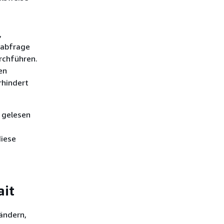
,
sabfrage
rchführen.
en
rhindert
 gelesen
diese
ait
ändern,