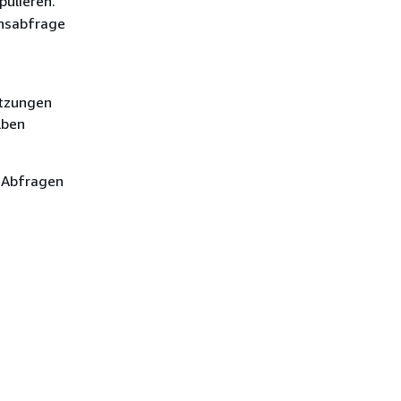
pulieren.
onsabfrage
Sitzungen
lben
 Abfragen