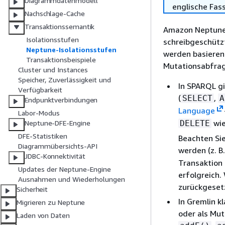
Diagrammdatenmodell
englische Fas
Nachschlage-Cache
Transaktionssemantik
Amazon Neptune 
Isolationsstufen
schreibgeschütz
Neptune-Isolationsstufen
werden basierend
Transaktionsbeispiele
Mutationsabfrage
Cluster und Instances
Speicher, Zuverlässigkeit und
In SPARQL g
Verfügbarkeit
(
,
SELECT
A
Endpunktverbindungen
Language
Labor-Modus
wie
DELETE
Neptune-DFE-Engine
DFE-Statistiken
Beachten Si
Diagrammübersichts-API
werden (z. B.
JDBC-Konnektivität
Transaktion 
Updates der Neptune-Engine
erfolgreich.
Ausnahmen und Wiederholungen
zurückgeset
Sicherheit
In Gremlin k
Migrieren zu Neptune
oder als Mut
Laden von Daten