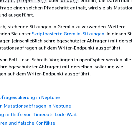
,
oder
enthält, die Daten mani
ddV()
property()
drop()
rage einen solchen Pfadschritt enthält, wird sie als Mutati
t und ausgeführt.
ich, stehende Sitzungen in Gremlin zu verwenden. Weitere
inden Sie unter
Skriptbasierte Gremlin-Sitzungen
. In diesen 
agen (einschließlich schreibgeschützter Abfragen) mit derse
Mutationsabfragen auf dem Writer-Endpunkt ausgeführt.
von Bolt-Lese-Schreib-Vorgängen in openCypher werden alle
schreibgeschützter Abfragen) mit derselben Isolierung wie
en auf dem Writer-Endpunkt ausgeführt.
bfrageisolierung in Neptune
von Mutationsabfragen in Neptune
ng mithilfe von Timeouts Lock-Wait
ren und falsche Konflikte