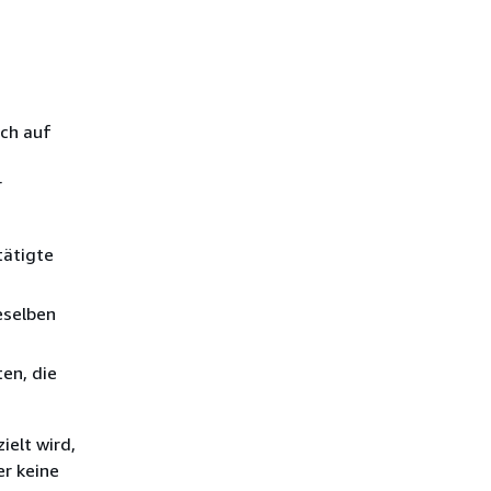
sch auf
r
tätigte
eselben
en, die
ielt wird,
r keine