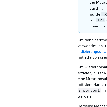
der Mutat
durchführ
würde
Tx
von
a
Tx1
Commit du
Um den Sperrmec
verwendet, sollt
Indizierungsstra
mithilfe von drei
Um wiederholbar
erzielen, nutzt
eine Mutationsa
mit dem Namen
im
S=person1
werden.
Derselbe Mechan