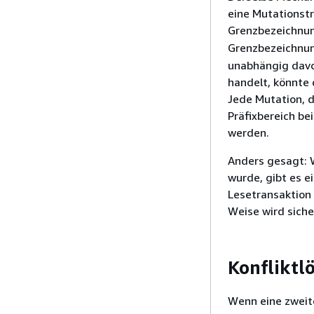
eine Mutationstr
Grenzbezeichnu
Grenzbezeichnun
unabhängig davo
handelt, könnte
Jede Mutation, 
Präfixbereich be
werden.
Anders gesagt: 
wurde, gibt es e
Lesetransaktion 
Weise wird siche
Konfliktl
Wenn eine zweite