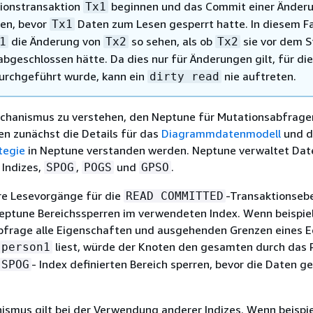
ionstransaktion
beginnen und das Commit einer Änder
Tx1
en, bevor
Daten zum Lesen gesperrt hatte. In diesem Fa
Tx1
die Änderung von
so sehen, als ob
sie vor dem S
1
Tx2
Tx2
bgeschlossen hätte. Da dies nur für Änderungen gilt, für die
rchgeführt wurde, kann ein
nie auftreten.
dirty read
hanismus zu verstehen, den Neptune für Mutationsabfrage
en zunächst die Details für das
Diagrammdatenmodell
und d
tegie
in Neptune verstanden werden. Neptune verwaltet Dat
 Indizes,
,
und
.
SPOG
POGS
GPSO
e Lesevorgänge für die
-Transaktionseb
READ COMMITTED
 Neptune Bereichssperren im verwendeten Index. Wenn beispie
bfrage alle Eigenschaften und ausgehenden Grenzen eines 
liest, würde der Knoten den gesamten durch das P
person1
- Index definierten Bereich sperren, bevor die Daten g
SPOG
ismus gilt bei der Verwendung anderer Indizes. Wenn beispi