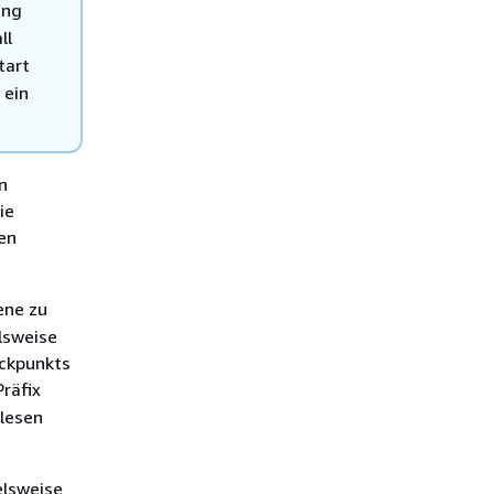
ung
ll
tart
 ein
n
ie
en
ene zu
lsweise
Eckpunkts
räfix
elesen
elsweise