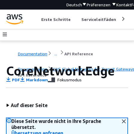
Deutsch
Präferenzen
Kontakt
F
Erste Schritte
Serviceleitfäden
Ent
Documentation
...
API Reference
CoreNetworkEdge
Documentation
AWS Global Networks for Transit Gateway
API Reference
PDF
Markdown
Fokusmodus
Auf dieser Seite
Diese Seite wurde nicht in Ihre Sprache
übersetzt.
Übersetzung anfragen