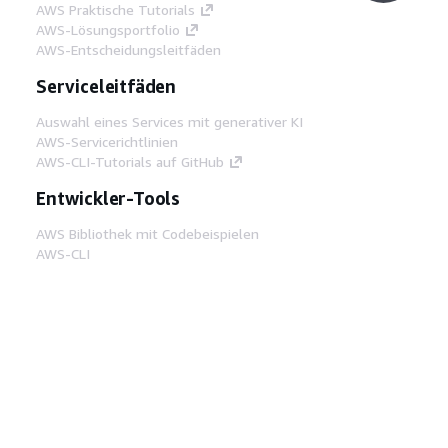
AWS Praktische Tutorials
AWS-Lösungsportfolio
AWS-Entscheidungsleitfäden
Serviceleitfäden
Auswahl eines Services mit generativer KI
AWS-Servicerichtlinien
AWS-CLI-Tutorials auf GitHub
Entwickler-Tools
AWS Bibliothek mit Codebeispielen
AWS-CLI
AWS Builder Center
AWS-Entwickler-Tools Blog
Hilfreiche Links
AWS Documentation MCP Server
herunterladen
Melden Sie sich bei der AWS-Konsole an
AWS re:Post