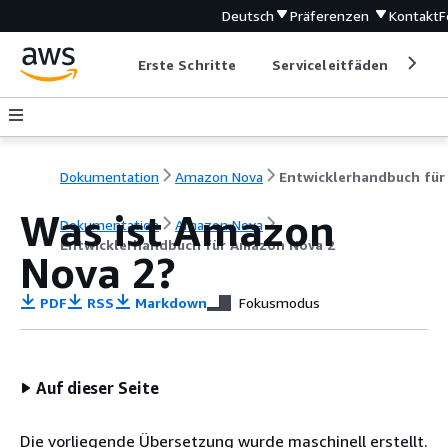
Deutsch
Präferenzen
Kontakt
F
Erste Schritte
Serviceleitfäden
Ent
Dokumentation
Amazon Nova
Was ist Amazon
Dokumentation
Amazon Nova
Entwicklerhandbuch für Amazon Nova 2
Nova 2?
PDF
RSS
Markdown
Fokusmodus
Auf dieser Seite
Die vorliegende Übersetzung wurde maschinell erstellt.