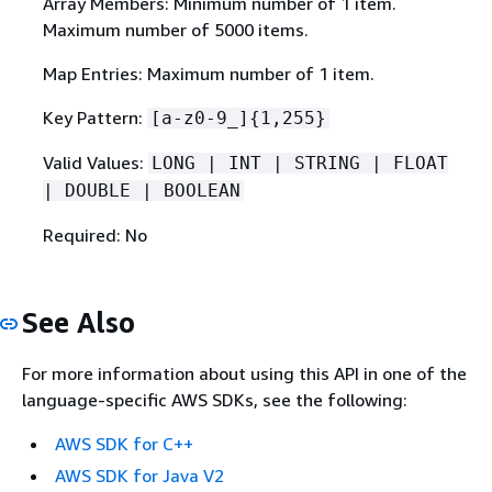
Array Members: Minimum number of 1 item.
Maximum number of 5000 items.
Map Entries: Maximum number of 1 item.
Key Pattern:
[a-z0-9_]
{
1,255}
Valid Values:
LONG | INT | STRING | FLOAT
| DOUBLE | BOOLEAN
Required: No
See Also
For more information about using this API in one of the
language-specific AWS SDKs, see the following:
AWS SDK for C++
AWS SDK for Java V2