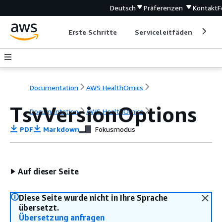
Deutsch
Präferenzen
Kontakt
F
Erste Schritte
Serviceleitfäden
Ent
Documentation
AWS HealthOmics
TsvVersionOptions
Documentation
AWS HealthOmics
PDF
Markdown
Fokusmodus
Auf dieser Seite
Diese Seite wurde nicht in Ihre Sprache
übersetzt.
Übersetzung anfragen