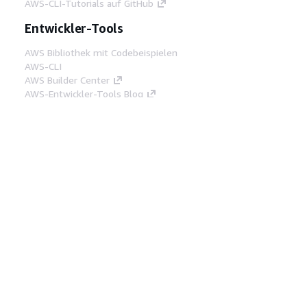
AWS-CLI-Tutorials auf GitHub
Entwickler-Tools
AWS Bibliothek mit Codebeispielen
AWS-CLI
AWS Builder Center
AWS-Entwickler-Tools Blog
Hilfreiche Links
AWS Documentation MCP Server
herunterladen
Melden Sie sich bei der AWS-Konsole an
AWS re:Post
Datenschutz
Nutzungsbedingungen für die
Website
Cookie-Einstellungen
© 2026,
Amazon Web Services, Inc. oder
Tochtergesellschaften. Alle Rechte vorbehalten.
Deutsch