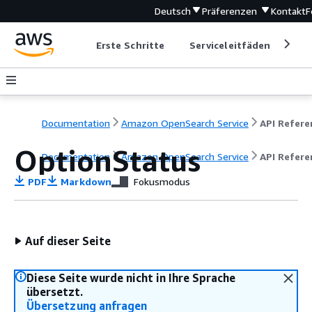
Deutsch
Präferenzen
Kontakt
F
Erste Schritte
Serviceleitfäden
Ent
Documentation
Amazon OpenSearch Service
OptionStatus
Documentation
Amazon OpenSearch Service
API Refere
PDF
Markdown
Fokusmodus
Auf dieser Seite
Diese Seite wurde nicht in Ihre Sprache
übersetzt.
Übersetzung anfragen