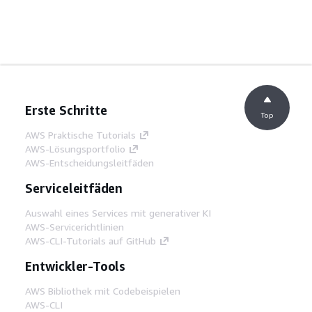
Erste Schritte
Top
AWS Praktische Tutorials
AWS-Lösungsportfolio
AWS-Entscheidungsleitfäden
Serviceleitfäden
Auswahl eines Services mit generativer KI
AWS-Servicerichtlinien
AWS-CLI-Tutorials auf GitHub
Entwickler-Tools
AWS Bibliothek mit Codebeispielen
AWS-CLI