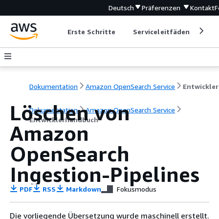
Deutsch
Präferenzen
Kontakt
F
Erste Schritte
Serviceleitfäden
Ent
Dokumentation
Amazon OpenSearch Service
E
Löschen von
Dokumentation
Amazon OpenSearch Service
Entwicklerhandbuch
Amazon
OpenSearch
Ingestion-Pipelines
PDF
RSS
Markdown
Fokusmodus
Die vorliegende Übersetzung wurde maschinell erstellt.