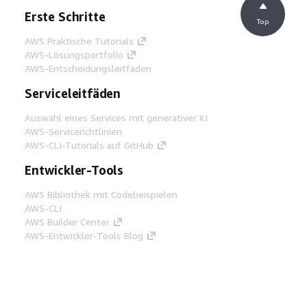
Erste Schritte
Top
AWS Praktische Tutorials
AWS-Lösungsportfolio
AWS-Entscheidungsleitfäden
Serviceleitfäden
Auswahl eines Services mit generativer KI
AWS-Servicerichtlinien
AWS-CLI-Tutorials auf GitHub
Entwickler-Tools
AWS Bibliothek mit Codebeispielen
AWS-CLI
AWS Builder Center
AWS-Entwickler-Tools Blog
Hilfreiche Links
AWS Documentation MCP Server
herunterladen