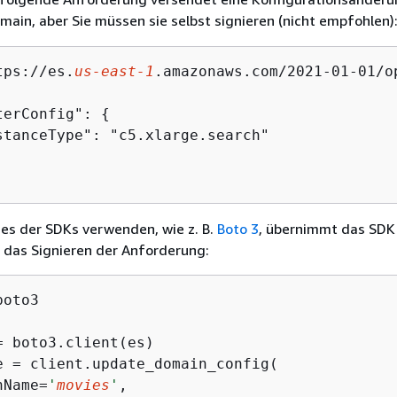
main, aber Sie müssen sie selbst signieren (nicht empfohlen)
tps://es.
us-east-1
.amazonaws.com/2021-01-01/o
terConfig": 
{
stanceType": "c5.xlarge.search"

es der SDKs verwenden, wie z. B.
Boto 3
, übernimmt das SDK
 das Signieren der Anforderung:
boto3

= boto3.client(es)

e = client.update_domain_config(

nName=
'
movies
'
,
