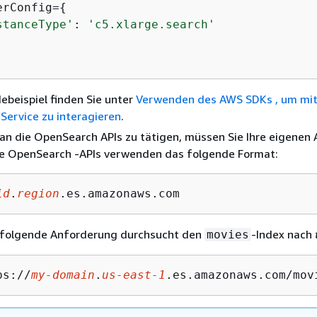
erConfig=
{
stanceType'
: 
'c5.xlarge.search'
ebeispiel finden Sie unter
Verwenden des AWS SDKs , um mi
Service zu interagieren
.
an die OpenSearch APIs zu tätigen, müssen Sie Ihre eigenen
Die OpenSearch -APIs verwenden das folgende Format:
id
.
region
.es.amazonaws.com
ie folgende Anforderung durchsucht den
-Index nach
movies
ps://
my-domain
.
us-east-1
.es.amazonaws.com/mov