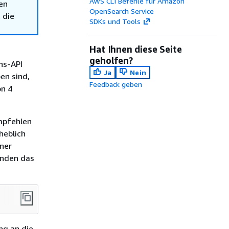
AWS CLI Befehle für Amazon
en
OpenSearch Service
 die
SDKs und Tools
Hat Ihnen diese Seite
geholfen?
ns-API
Ja
Nein
en sind,
Feedback geben
on 4
mpfehlen
heblich
ener
enden das
ng an die