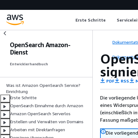
Erste Schritte
Servicele
Dokumentat
OpenSearch Amazon-
Dienst
OpenS
Dokumentat
Entwicklerhandbuch
signi
PDF
RSS
M
Was ist Amazon OpenSearch Service?
Einrichtung
Die vorliegende 
Erste Schritte
eines Widerspru
OpenSearch Einnahme durch Amazon
(einschließlich 
Amazon OpenSearch Serverlos
Fassung maßgebl
Erstellen und Verwalten von Domains
Arbeiten mit Direktanfragen
Die vorliegend
Domänen überwachen