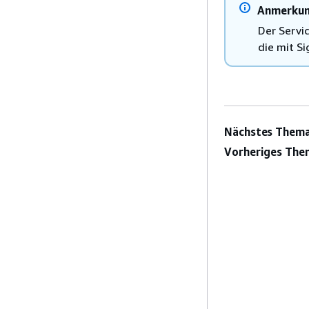
Anmerku
Der Servi
die mit S
Nächstes Thema
Vorheriges The