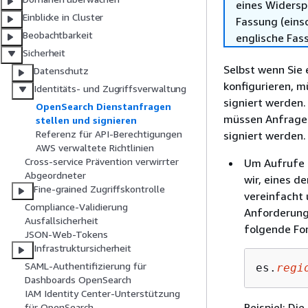
eines Widersp
Einblicke in Cluster
Fassung (einsc
Beobachtbarkeit
englische Fas
Sicherheit
Selbst wenn Sie 
Datenschutz
konfigurieren, 
Identitäts- und Zugriffsverwaltung
signiert werden.
OpenSearch Dienstanfragen
müssen Anfragen
stellen und signieren
Referenz für API-Berechtigungen
signiert werden.
AWS verwaltete Richtlinien
Cross-service Prävention verwirrter
Um Aufrufe 
Abgeordneter
wir, eines d
Fine-grained Zugriffskontrolle
vereinfacht 
Compliance-Validierung
Anforderung
Ausfallsicherheit
folgende Fo
JSON-Web-Tokens
Infrastruktursicherheit
SAML-Authentifizierung für
es.
regi
Dashboards OpenSearch
IAM Identity Center-Unterstützung
Beispiel: Di
für OpenSearch