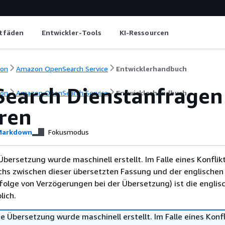
itfäden
Entwickler-Tools
KI-Ressourcen
ion
Amazon OpenSearch Service
Entwicklerhandbuch
earch Dienstanfragen 
ion
Amazon OpenSearch Service
Entwicklerhandbuch
eren
arkdown
Fokusmodus
Übersetzung wurde maschinell erstellt. Im Falle eines Konflik
chs zwischen dieser übersetzten Fassung und der englischen
infolge von Verzögerungen bei der Übersetzung) ist die englis
ich.
e Übersetzung wurde maschinell erstellt. Im Falle eines Konfl