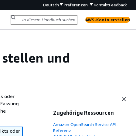
Deutsch
Präferenzen
Kontakt
Feedback
AWS-Konto erstellen
stellen und
ts oder
 Fassung
che
Zugehörige Ressourcen
Amazon OpenSearch Service API-
ikts oder
Referenz