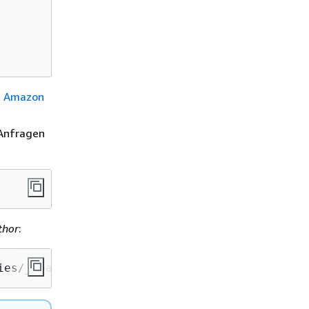
t Amazon
 Anfragen
thor
:
ies/_search?q=thor