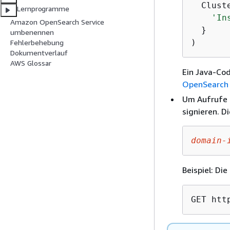
  Clust
Lernprogramme
'In
Amazon OpenSearch Service
  }

umbenennen
)
Fehlerbehebung
Dokumentverlauf
AWS Glossar
Ein Java-Cod
OpenSearch 
Um Aufrufe 
signieren. 
domain-
Beispiel: D
GET htt