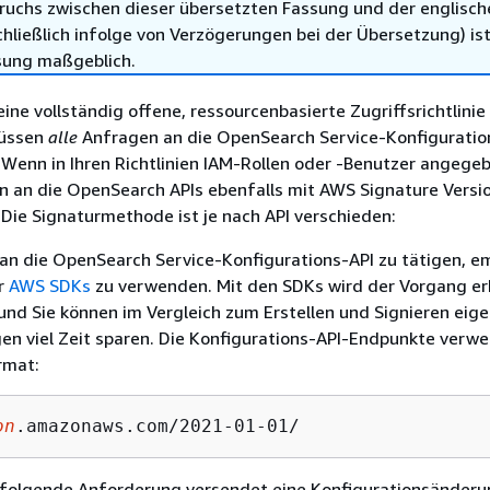
ruchs zwischen dieser übersetzten Fassung und der englisch
hließlich infolge von Verzögerungen bei der Übersetzung) ist
sung maßgeblich.
eine vollständig offene, ressourcenbasierte Zugriffsrichtlinie
müssen
alle
Anfragen an die OpenSearch Service-Konfiguratio
 Wenn in Ihren Richtlinien IAM-Rollen oder -Benutzer angegeb
 an die OpenSearch APIs ebenfalls mit AWS Signature Versi
 Die Signaturmethode ist je nach API verschieden:
an die OpenSearch Service-Konfigurations-API zu tätigen, e
er
AWS SDKs
zu verwenden. Mit den SDKs wird der Vorgang er
und Sie können im Vergleich zum Erstellen und Signieren eig
en viel Zeit sparen. Die Konfigurations-API-Endpunkte verw
rmat:
on
.amazonaws.com/2021-01-01/
e folgende Anforderung versendet eine Konfigurationsänderu