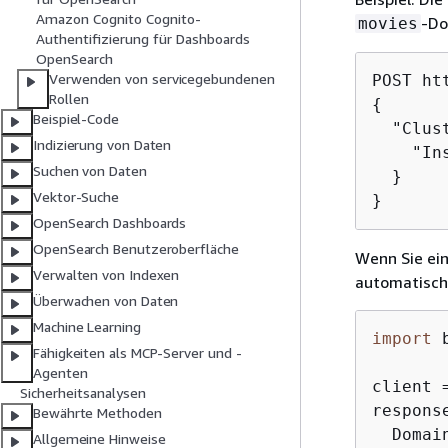
Amazon Cognito Cognito-
-Do
movies
Authentifizierung für Dashboards
OpenSearch
Verwenden von servicegebundenen
POST ht
Rollen
{
Beispiel-Code
  "Clus
Indizierung von Daten
    "In
Suchen von Daten
  }

Vektor-Suche
}
OpenSearch Dashboards
OpenSearch Benutzeroberfläche
Wenn Sie ein
Verwalten von Indexen
automatisch
Überwachen von Daten
Machine Learning
import
 
Fähigkeiten als MCP-Server und -
Agenten
client 
Sicherheitsanalysen
respons
Bewährte Methoden
  Domai
Allgemeine Hinweise