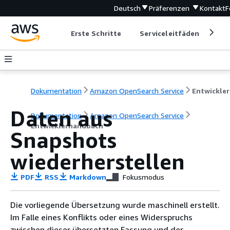
Deutsch
Präferenzen
Kontakt
F
Erste Schritte
Serviceleitfäden
Ent
Dokumentation
Amazon OpenSearch Service
E
Daten aus
Dokumentation
Amazon OpenSearch Service
Entwicklerhandbuch
Snapshots
wiederherstellen
PDF
RSS
Markdown
Fokusmodus
Die vorliegende Übersetzung wurde maschinell erstellt.
Im Falle eines Konflikts oder eines Widerspruchs
zwischen dieser übersetzten Fassung und der