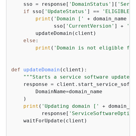
    sso = response[
'DomainStatus'
][
'Servi
if
 sso[
'UpdateStatus'
] == 
'ELIGIBLE'
:

print
(
'Domain ['
 + domain_name + 
              sso[
'CurrentVersion'
] + 
' t
        updateDomain(client)

else
:

print
(
'Domain is not eligible for
def
updateDomain
(
client
):
"""Starts a service software update f
    response = client.start_service_softw
        DomainName=domain_name

    )

print
(
'Updating domain ['
 + domain_na
          response[
'ServiceSoftwareOption
    waitForUpdate(client)
