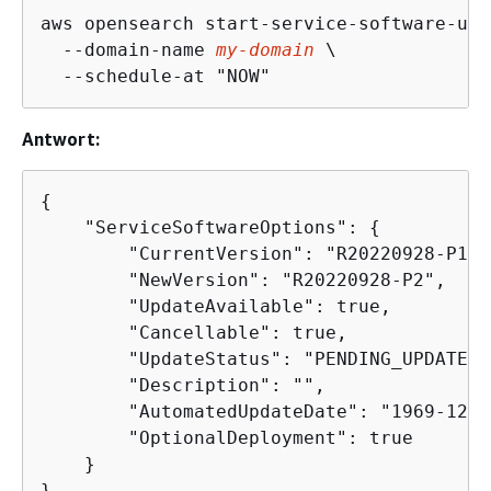
aws opensearch start-service-software-upd
  --domain-name 
my-domain
 \

  --schedule-at "NOW"
Antwort:
{
    "ServiceSoftwareOptions": 
{
        "CurrentVersion": "R20220928-P1",

        "NewVersion": "R20220928-P2",

        "UpdateAvailable": true,

        "Cancellable": true,

        "UpdateStatus": "PENDING_UPDATE",

        "Description": "",

        "AutomatedUpdateDate": "1969-12-3
        "OptionalDeployment": true

    }

}