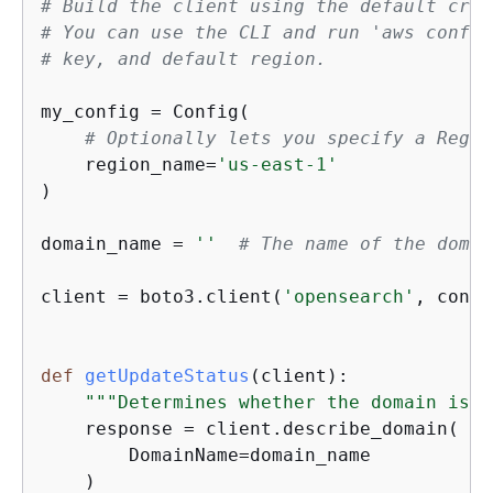
# Build the client using the default cred
# You can use the CLI and run 'aws config
# key, and default region.
my_config = Config(

# Optionally lets you specify a Regio
    region_name=
'us-east-1'
)

domain_name = 
''
# The name of the domai
client = boto3.client(
'opensearch'
, confi
def
getUpdateStatus
(
client
):
"""Determines whether the domain is e
    response = client.describe_domain(

        DomainName=domain_name

    )
