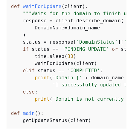
def
waitForUpdate
(
client
):
"""Waits for the domain to finish upd
    response = client.describe_domain(

        DomainName=domain_name

    )

    status = response[
'DomainStatus'
][
'Se
if
 status == 
'PENDING_UPDATE'
or
 stat
        time.sleep(
30
)

        waitForUpdate(client)

elif
 status == 
'COMPLETED'
:

print
(
'Domain ['
 + domain_name +

'] successfully updated to 
else
:

print
(
'Domain is not currently be
def
main
():
    getUpdateStatus(client)