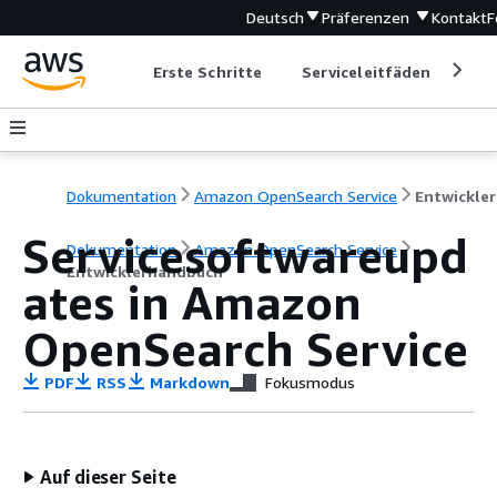
Deutsch
Präferenzen
Kontakt
F
Erste Schritte
Serviceleitfäden
Ent
Dokumentation
Amazon OpenSearch Service
E
Servicesoftwareupd
Dokumentation
Amazon OpenSearch Service
Entwicklerhandbuch
ates in Amazon
OpenSearch Service
PDF
RSS
Markdown
Fokusmodus
Auf dieser Seite