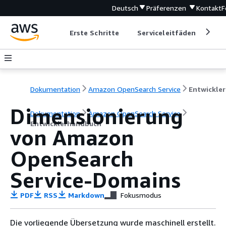
Deutsch
Präferenzen
Kontakt
F
Erste Schritte
Serviceleitfäden
Ent
Dokumentation
Amazon OpenSearch Service
E
Dimensionierung
Dokumentation
Amazon OpenSearch Service
Entwicklerhandbuch
von Amazon
OpenSearch
Service-Domains
PDF
RSS
Markdown
Fokusmodus
Die vorliegende Übersetzung wurde maschinell erstellt.