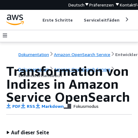
Deutsch
Präferenzen
Kontakt
F
Erste Schritte
Serviceleitfäden
Ent
Dokumentation
Amazon OpenSearch Service
E
Transformation von
Dokumentation
Amazon OpenSearch Service
Entwicklerhandbuch
Indizes in Amazon
Service OpenSearch
PDF
RSS
Markdown
Fokusmodus
Auf dieser Seite