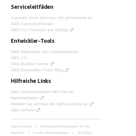
Serviceleitfäden
Auswahl eines Services mit generativer KI
AWS-Servicerichtlinien
AWS-CLI-Tutorials auf GitHub
Entwickler-Tools
AWS Bibliothek mit Codebeispielen
AWS-CLI
AWS Builder Center
AWS-Entwickler-Tools Blog
Hilfreiche Links
AWS Documentation MCP Server
herunterladen
Melden Sie sich bei der AWS-Konsole an
AWS re:Post
Datenschutz
Nutzungsbedingungen für die
Website
Cookie-Einstellungen
© 2026,