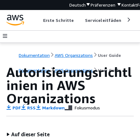
Deutsch
Präferenzen
Kontakt
F
Erste Schritte
Serviceleitfäden
Ent
Dokumentation
AWS Organizations
User Guide
Autorisierungsrichtl
Dokumentation
AWS Organizations
User Guide
inien in AWS
Organizations
PDF
RSS
Markdown
Fokusmodus
Auf dieser Seite