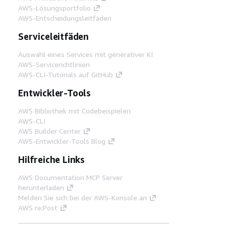
AWS-Lösungsportfolio
AWS-Entscheidungsleitfäden
Serviceleitfäden
Auswahl eines Services mit generativer KI
AWS-Servicerichtlinien
AWS-CLI-Tutorials auf GitHub
Entwickler-Tools
AWS Bibliothek mit Codebeispielen
AWS-CLI
AWS Builder Center
AWS-Entwickler-Tools Blog
Hilfreiche Links
AWS Documentation MCP Server
herunterladen
Melden Sie sich bei der AWS-Konsole an
AWS re:Post