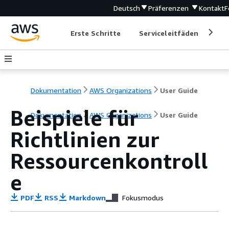
Deutsch
Präferenzen
Kontakt
F
Erste Schritte
Serviceleitfäden
Ent
Dokumentation
AWS Organizations
User Guide
Beispiele für
Dokumentation
AWS Organizations
User Guide
Richtlinien zur
Ressourcenkontroll
e
PDF
RSS
Markdown
Fokusmodus