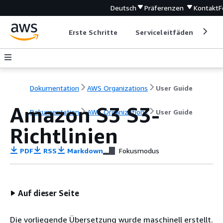
Deutsch
Präferenzen
Kontakt
F
Erste Schritte
Serviceleitfäden
Ent
Dokumentation
AWS Organizations
User Guide
Amazon S3 S3-
Dokumentation
AWS Organizations
User Guide
Richtlinien
PDF
RSS
Markdown
Fokusmodus
Auf dieser Seite
Die vorliegende Übersetzung wurde maschinell erstellt.