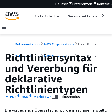
Deutsch
Präferenzen
Kontakt
F
Erste Schritte
Serviceleitfäden
Ent
Dokumentation
AWS Organizations
User Guide
Richtliniensyntax
Dokumentation
AWS Organizations
User Guide
und Vererbung für
deklarative
Richtlinientypen
PDF
RSS
Markdown
Fokusmodus
Die vorliegende Übersetzung wurde maschinell erstellt.