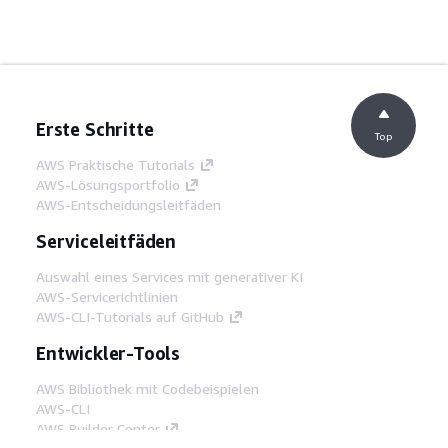
Erste Schritte
Top
AWS Praktische Tutorials
AWS-Lösungsportfolio
AWS-Entscheidungsleitfäden
Serviceleitfäden
Auswahl eines Services mit generativer KI
AWS-Servicerichtlinien
AWS-CLI-Tutorials auf GitHub
Entwickler-Tools
AWS Bibliothek mit Codebeispielen
AWS-CLI
AWS Builder Center