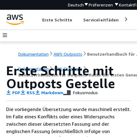
Deutsch
Präferenzen
Kontakt
F
Erste Schritte
Serviceleitfäden
Ent
Dokumentation
AWS Outposts
Benutzerhand
Erste Schritte mit
Dokumentation
AWS Outposts
Benutzerhandbuch für Outposts-Racks der ersten Gene
Outposts
Gestelle
PDF
RSS
Markdown
Fokusmodus
Die vorliegende Übersetzung wurde maschinell erstellt.
Im Falle eines Konflikts oder eines Widerspruchs
zwischen dieser übersetzten Fassung und der
englischen Fassung (einschließlich infolge von