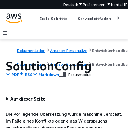
Deutsch
Präferenzen
Kontakt
F
Erste Schritte
Serviceleitfäden
Ent
Dokumentation
Amazon Personalize
Entwicklerhandbu
SolutionConfig
Dokumentation
Amazon Personalize
Entwicklerhandbu
PDF
RSS
Markdown
Fokusmodus
Auf dieser Seite
Die vorliegende Übersetzung wurde maschinell erstellt.
Im Falle eines Konflikts oder eines Widerspruchs
zwischen dieser übersetzten Fassung und der