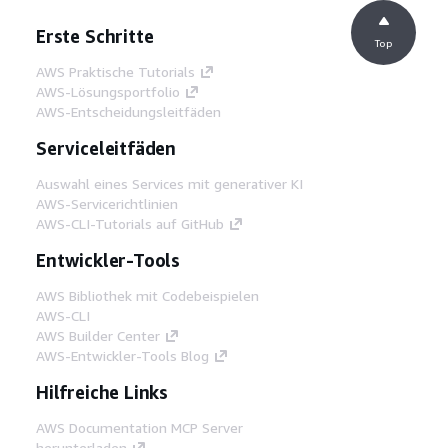
Erste Schritte
Top
AWS Praktische Tutorials
AWS-Lösungsportfolio
AWS-Entscheidungsleitfäden
Serviceleitfäden
Auswahl eines Services mit generativer KI
AWS-Servicerichtlinien
AWS-CLI-Tutorials auf GitHub
Entwickler-Tools
AWS Bibliothek mit Codebeispielen
AWS-CLI
AWS Builder Center
AWS-Entwickler-Tools Blog
Hilfreiche Links
AWS Documentation MCP Server
herunterladen