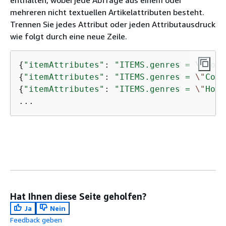
enthalten, wobei jede Abfrage aus einem oder
mehreren nicht textuellen Artikelattributen besteht.
Trennen Sie jedes Attribut oder jeden Attributausdruck
wie folgt durch eine neue Zeile.
{
"itemAttributes"
: 
"ITEMS.genres = 
\"
Come
{
"itemAttributes"
: 
"ITEMS.genres = 
\"
Come
{
"itemAttributes"
: 
"ITEMS.genres = 
\"
Horr
...
Hat Ihnen diese Seite geholfen?
Ja
Nein
Feedback geben