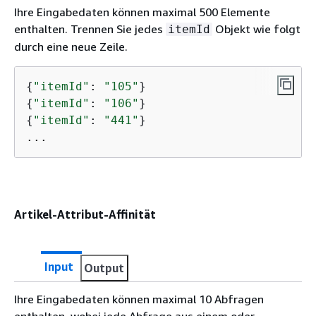
Ihre Eingabedaten können maximal 500 Elemente
enthalten. Trennen Sie jedes
Objekt wie folgt
itemId
durch eine neue Zeile.
{
"itemId"
: 
"105"
{
"itemId"
: 
"106"
{
"itemId"
: 
"441"
}

...
Artikel-Attribut-Affinität
Input
Output
Ihre Eingabedaten können maximal 10 Abfragen