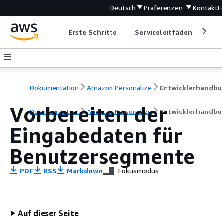
Deutsch
Präferenzen
Kontakt
F
Erste Schritte
Serviceleitfäden
Ent
Dokumentation
Amazon Personalize
Entwicklerhandbu
Vorbereiten der
Dokumentation
Amazon Personalize
Entwicklerhandbu
Eingabedaten für
Benutzersegmente
PDF
RSS
Markdown
Fokusmodus
Auf dieser Seite