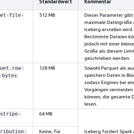
Standardwert
Kommentar
512 MB
Dieser Parameter gibt
et-file-
maximale Dateigröße a
Iceberg erstellen wird.
Bestimmte Dateien k
jedoch mit einer klein
Größe als diesem Limi
geschrieben werden.
128 MB
Sowohl Parquet als a
uet.row-
speichern Daten in Blö
-bytes
sodass Engines bei ei
Vorgängen vermeiden
können, die gesamte D
lesen.
64 MB
stripe-
Keine, für
Iceberg fordert Spark 
ribution-