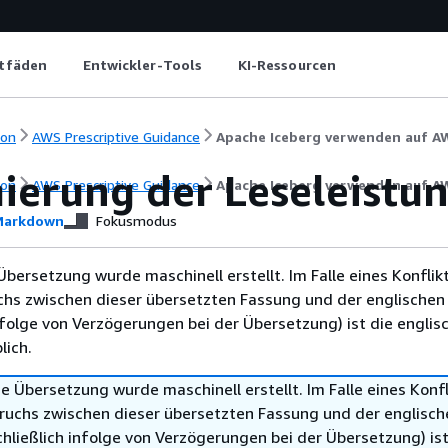
itfäden
Entwickler-Tools
KI-Ressourcen
ion
AWS Prescriptive Guidance
Apache Iceberg verwenden auf A
ierung der Leseleistu
ion
AWS Prescriptive Guidance
Apache Iceberg verwenden auf A
arkdown
Fokusmodus
Übersetzung wurde maschinell erstellt. Im Falle eines Konflik
chs zwischen dieser übersetzten Fassung und der englischen
infolge von Verzögerungen bei der Übersetzung) ist die englis
ich.
e Übersetzung wurde maschinell erstellt. Im Falle eines Konfl
ruchs zwischen dieser übersetzten Fassung und der englisch
hließlich infolge von Verzögerungen bei der Übersetzung) ist