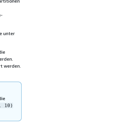
artitionen
h-
e unter
die
erden.
rt werden.
die
, 10)