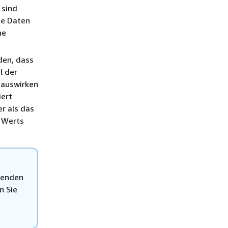
 sind
se Daten
ne
den, dass
l der
 auswirken
iert
r als das
 Werts
rwenden
n Sie