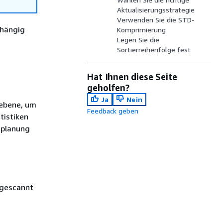
Aktualisierungsstrategie
Verwenden Sie die STD-
bhängig
Komprimierung
Legen Sie die
Sortierreihenfolge fest
Hat Ihnen diese Seite
geholfen?
Ja
Nein
sebene, um
Feedback geben
tistiken
eplanung
 gescannt