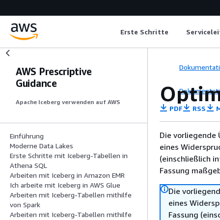
Erste Schritte
Servicele
Dokumentat
AWS Prescriptive
Guidance
Optim
Dokumentat
Apache Iceberg verwenden auf AWS
PDF
RSS
M
Die vorliegende 
Einführung
Moderne Data Lakes
eines Widerspru
Erste Schritte mit Iceberg-Tabellen in
(einschließlich 
Athena SQL
Fassung maßgebl
Arbeiten mit Iceberg in Amazon EMR
Ich arbeite mit Iceberg in AWS Glue
Die vorliegend
Arbeiten mit Iceberg-Tabellen mithilfe
eines Widersp
von Spark
Fassung (einsc
Arbeiten mit Iceberg-Tabellen mithilfe