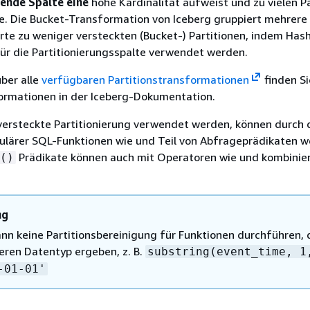
rende Spalte eine
hohe Kardinalität aufweist und zu vielen P
e. Die Bucket-Transformation von Iceberg gruppiert mehrere
rte zu weniger versteckten (Bucket-) Partitionen, indem Has
ür die Partitionierungsspalte verwendet werden.
über alle
verfügbaren Partitionstransformationen
finden Si
formationen in der Iceberg-Dokumentation.
 versteckte Partitionierung verwendet werden, können durch 
lärer SQL-Funktionen wie und Teil von Abfrageprädikaten w
Prädikate können auch mit Operatoren wie und kombinie
()
ng
ann keine Partitionsbereinigung für Funktionen durchführen, 
eren Datentyp ergeben, z. B.
substring(event_time, 1
-01-01'