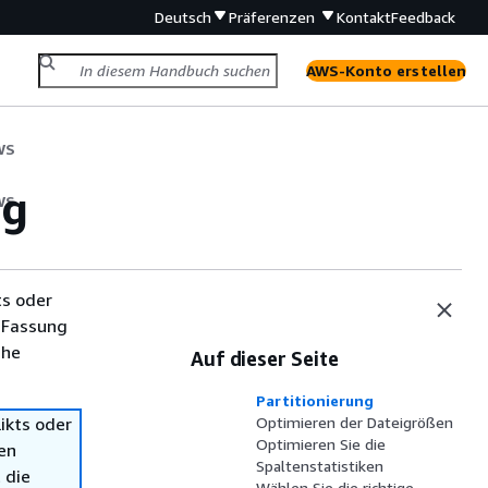
Deutsch
Präferenzen
Kontakt
Feedback
AWS-Konto erstellen
WS
ng
WS
ts oder
 Fassung
che
Auf dieser Seite
Partitionierung
ikts oder
Optimieren der Dateigrößen
Optimieren Sie die
en
Spaltenstatistiken
 die
Wählen Sie die richtige