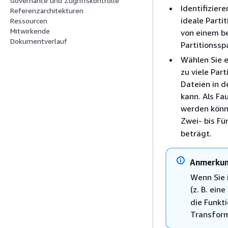
Governance und Zugriffskontrolle
Identifizier
Referenzarchitekturen
ideale Parti
Ressourcen
Mitwirkende
von einem be
Dokumentverlauf
Partitionssp
Wählen Sie e
zu viele Par
Dateien in d
kann. Als Fau
werden könne
Zwei- bis F
beträgt.
Anmerku
Wenn Sie i
(z. B. eine
die Funkti
Transform