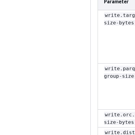
Parameter
write.targ
size-bytes
write.parq
group-size
write.orc.
size-bytes
write.dist