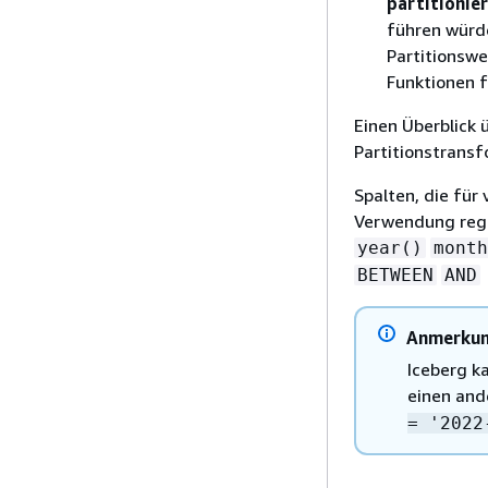
partitionie
führen würd
Partitionswe
Funktionen f
Einen Überblick 
Partitionstrans
Spalten, die für
Verwendung regu
year()
month
BETWEEN
AND
Anmerku
Iceberg k
einen and
= '2022