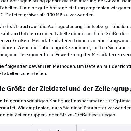
der Abfrageleistung gehört die Minimierung der Anzahl klei
 Tabellen. Für eine gute Abfrageleistung empfehlen wir genere
C-Dateien größer als 100 MB zu verwenden.
irkt sich auch auf die Abfrageplanung für Iceberg-Tabellen a
ahl von Dateien in einer Tabelle nimmt auch die Größe der
n zu. Größere Metadatendateien können zu einer langsame
führen. Wenn die Tabellengröße zunimmt, sollten Sie daher 
öhen
,
um die exponentielle Erweiterung der Metadaten zu verr
ie folgenden bewährten Methoden, um Dateien mit der richt
-Tabellen zu erstellen.
ie Größe der Zieldatei und der Zeilengrup
die folgenden wichtigen Konfigurationsparameter zur Optimi
endatei. Wir empfehlen, dass Sie diese Parameter verwenden
nd die Zeilengruppen- oder Strike-Größe festzulegen.