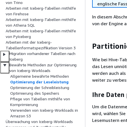
von Trino
englische Fas
Arbeiten mit Iceberg-Tabellen mithilfe
von Firehose
In diesem Absch
Arbeiten mit Iceberg-Tabellen mithilfe
von der Engine a
von Athena SQL
Arbeiten mit Iceberg-Tabellen mithilfe
von PyIceberg
Arbeiten mit der Iceberg-
Partition
Tabellenformatspezifikation Version 3
Migration vorhandener Tabellen nach
Wie bei Hive-Tab
Iceberg
Bewährte Methoden zur Optimierung
das Lesen unnöt
von Iceberg-Workloads
werden auch als
Allgemeine bewährte Methoden
weiter zu verbe
Optimierung der Leseleistung
Optimierung der Schreibleistung
Optimierung des Speichers
Ihre Daten 
Pflege von Tabellen mithilfe von
Komprimierung
Um die Datenmen
Verwenden von Iceberg-Workloads in
wird, wählen Sie
Amazon S3
Lesemustern ent
Überwachung von Iceberg-Workloads