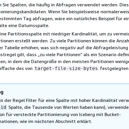
en Sie Spalten, die häufig in Abfragen verwendet werden. Dies
tionierungskandidaten. Wenn Sie beispielsweise normalerwei
stimmten Tag abfragen, wäre ein natürliches Beispiel für ei
alte eine Datumsspalte.
ine Partitionsspalte mit niedriger Kardinalität, um zu vermei
titionen erstellt werden. Zu viele Partitionen können die Anzah
er Tabelle erhöhen, was sich negativ auf die Abfrageleistung
stregel gilt, dass „zu viele Partitionen“ als ein Szenario defin
n, in dem die Datengröße in den meisten Partitionen wenige
ünffache des von
festgelegten
target-file-size-bytes
ng
n der Regel Filter für eine Spalte mit hoher Kardinalität ve
Spalte, die Tausende von Werten haben kann), verwende
id
on für versteckte Partitionierung von Iceberg mit Bucket-
ationen, wie im nächsten Abschnitt erklärt.