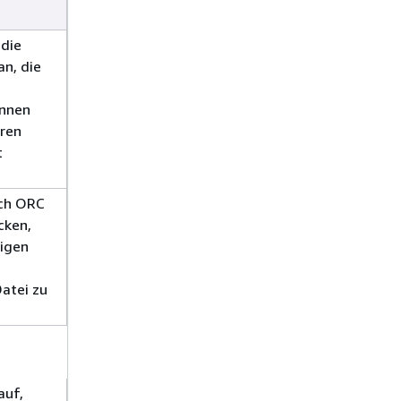
 die
n, die
önnen
eren
t
uch ORC
cken,
nigen
atei zu
auf,