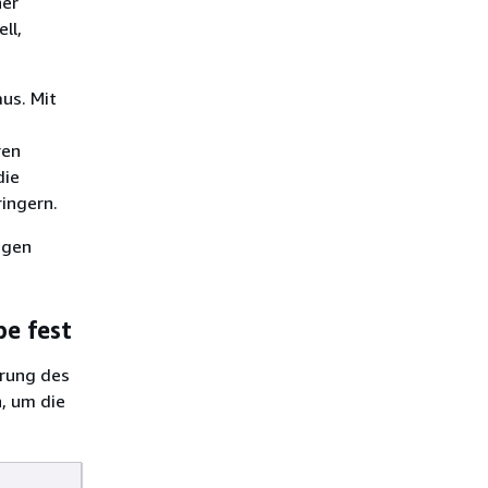
ner
ll,
us. Mit
ren
die
ingern.
igen
pe fest
erung des
, um die