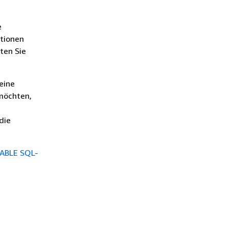
e
itionen
lten Sie
eine
 möchten,
die
ABLE SQL-