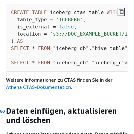
CREATE
TABLE
 iceberg_ctas_table 
WITH
 (

  table_type 
=
'ICEBERG'
,

  is_external 
=
false
,

  location 
=
's3://DOC_EXAMPLE_BUCKET/ice
) 
AS
SELECT
*
FROM
 "iceberg_db"."hive_table" l
---
SELECT
*
FROM
 "iceberg_db"."iceberg_ctas_
Weitere Informationen zu CTAS finden Sie in der
Athena CTAS-Dokumentation
.
Daten einfügen, aktualisieren
und löschen