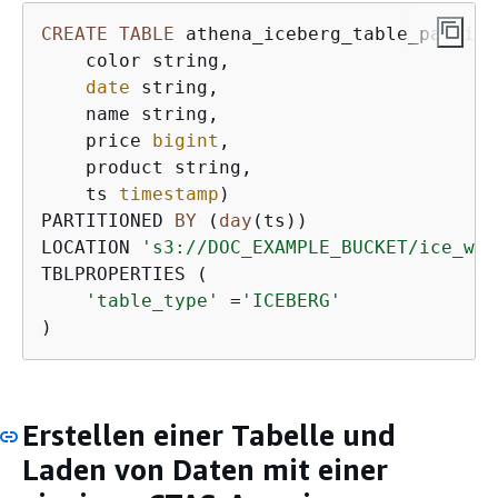
CREATE
TABLE
 athena_iceberg_table_partiti
    color string,

date
 string,

    name string,

    price 
bigint
,

    product string,

    ts 
timestamp
)

PARTITIONED 
BY
 (
day
(ts))

LOCATION 
's3://DOC_EXAMPLE_BUCKET/ice_war
TBLPROPERTIES ( 

'table_type'
=
'ICEBERG'
)
Erstellen einer Tabelle und
Laden von Daten mit einer