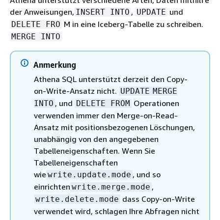
Athena unterstützt verschiedene Arten, Daten mithilfe
der Anweisungen,
,
und
INSERT INTO
UPDATE
M in eine Iceberg-Tabelle zu schreiben.
DELETE FRO
MERGE INTO
Anmerkung
Athena SQL unterstützt derzeit den Copy-
on-Write-Ansatz nicht.
UPDATE
MERGE
, und
Operationen
INTO
DELETE FROM
verwenden immer den Merge-on-Read-
Ansatz mit positionsbezogenen Löschungen,
unabhängig von den angegebenen
Tabelleneigenschaften. Wenn Sie
Tabelleneigenschaften
wie
, und so
write.update.mode
einrichten
,
write.merge.mode
dass Copy-on-Write
write.delete.mode
verwendet wird, schlagen Ihre Abfragen nicht