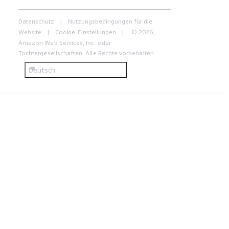
Datenschutz
Nutzungsbedingungen für die
Website
Cookie-Einstellungen
© 2026,
Amazon Web Services, Inc. oder
Tochtergesellschaften. Alle Rechte vorbehalten.
Deutsch