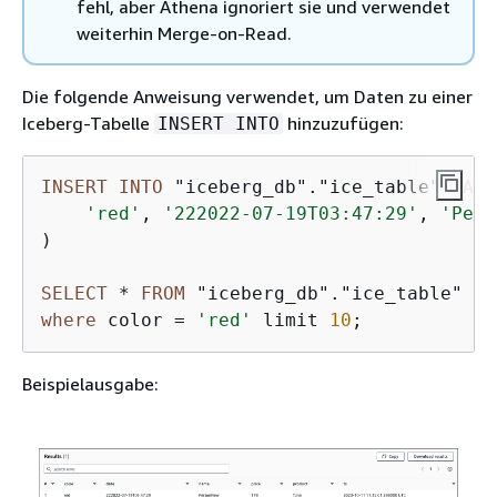
fehl, aber Athena ignoriert sie und verwendet
weiterhin Merge-on-Read.
Die folgende Anweisung verwendet, um Daten zu einer
Iceberg-Tabelle
hinzuzufügen:
INSERT INTO
INSERT
INTO
 "iceberg_db"."ice_table" 
VALU
'red'
, 
'222022-07-19T03:47:29'
, 
'Pers
)

SELECT
*
FROM
where
 color 
=
'red'
 limit 
10
;
Beispielausgabe: