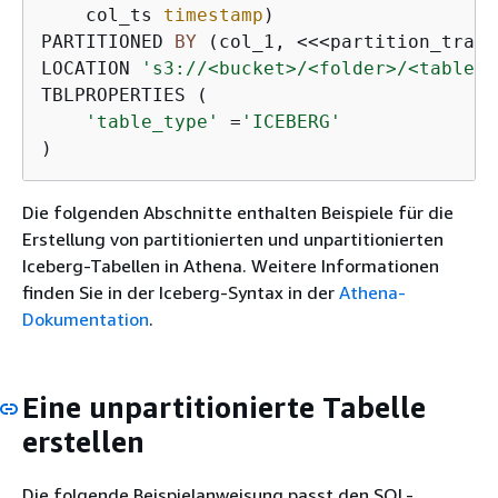
    col_ts 
timestamp
)

PARTITIONED 
BY
 (col_1, 
<<
<
partition_trans
LOCATION 
's3://<bucket>/<folder>/<table_n
TBLPROPERTIES ( 

'table_type'
=
'ICEBERG'
)
Die folgenden Abschnitte enthalten Beispiele für die
Erstellung von partitionierten und unpartitionierten
Iceberg-Tabellen in Athena. Weitere Informationen
finden Sie in der Iceberg-Syntax in der
Athena-
Dokumentation
.
Eine unpartitionierte Tabelle
erstellen
Die folgende Beispielanweisung passt den SQL-