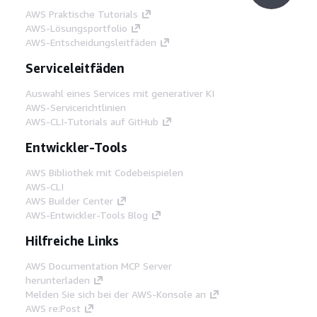
AWS Praktische Tutorials
AWS-Lösungsportfolio
AWS-Entscheidungsleitfäden
Serviceleitfäden
Auswahl eines Services mit generativer KI
AWS-Servicerichtlinien
AWS-CLI-Tutorials auf GitHub
Entwickler-Tools
AWS Bibliothek mit Codebeispielen
AWS-CLI
AWS Builder Center
AWS-Entwickler-Tools Blog
Hilfreiche Links
AWS Documentation MCP Server
herunterladen
Melden Sie sich bei der AWS-Konsole an
AWS re:Post