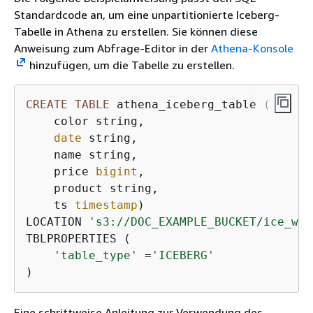
Standardcode an, um eine unpartitionierte Iceberg-
Tabelle in Athena zu erstellen. Sie können diese
Anweisung zum Abfrage-Editor in der
Athena-Konsole
hinzufügen, um die Tabelle zu erstellen.
CREATE
TABLE
 athena_iceberg_table (

    color string,

date
 string,

    name string,

    price 
bigint
,

    product string,

    ts 
timestamp
)

LOCATION 
's3://DOC_EXAMPLE_BUCKET/ice_war
TBLPROPERTIES ( 

'table_type'
=
'ICEBERG'
)
Eine schrittweise Anleitung zur Verwendung des