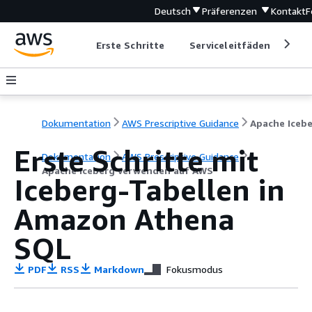
Deutsch
Präferenzen
Kontakt
F
Erste Schritte
Serviceleitfäden
Ent
Dokumentation
AWS Prescriptive Guidance
Erste Schritte mit
Dokumentation
AWS Prescriptive Guidance
Apache Iceberg verwenden auf AWS
Iceberg-Tabellen in
Amazon Athena
SQL
PDF
RSS
Markdown
Fokusmodus