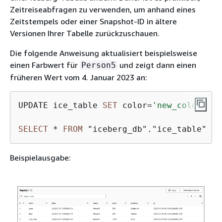
Zeitreiseabfragen zu verwenden, um anhand eines
Zeitstempels oder einer Snapshot-ID in ältere
Versionen Ihrer Tabelle zurückzuschauen.
Die folgende Anweisung aktualisiert beispielsweise
einen Farbwert für
und zeigt dann einen
Person5
früheren Wert vom 4. Januar 2023 an:
UPDATE ice_table 
SET
 color
=
'new_color'
WH
SELECT
*
FROM
 "iceberg_db"."ice_table" 
FO
Beispielausgabe: