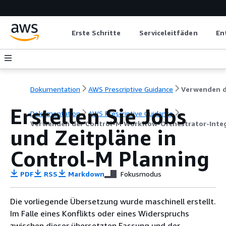
Erste Schritte
Serviceleitfäden
En
Dokumentation
AWS Prescriptive Guidance
Erstellen Sie Jobs
Dokumentation
AWS Prescriptive Guidance
Verwenden der Control-M Workflow-Orchestrator-Inte
und Zeitpläne in
Control-M Planning
PDF
RSS
Markdown
Fokusmodus
Die vorliegende Übersetzung wurde maschinell erstellt.
Im Falle eines Konflikts oder eines Widerspruchs
zwischen dieser übersetzten Fassung und der