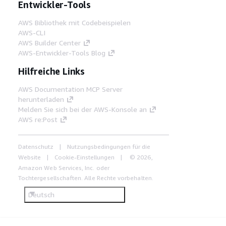
Entwickler-Tools
AWS Bibliothek mit Codebeispielen
AWS-CLI
AWS Builder Center
AWS-Entwickler-Tools Blog
Hilfreiche Links
AWS Documentation MCP Server
herunterladen
Melden Sie sich bei der AWS-Konsole an
AWS re:Post
Datenschutz
Nutzungsbedingungen für die
Website
Cookie-Einstellungen
© 2026,
Amazon Web Services, Inc. oder
Tochtergesellschaften. Alle Rechte vorbehalten.
Deutsch