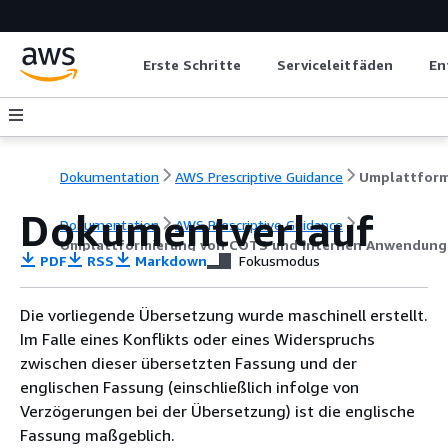
Erste Schritte
Serviceleitfäden
En
Dokumentation
AWS Prescriptive Guidance
Dokumentverlauf
Dokumentation
AWS Prescriptive Guidance
Umplattformierung von COTS und internen Anwendungen
PDF
RSS
Markdown
Fokusmodus
Die vorliegende Übersetzung wurde maschinell erstellt.
Im Falle eines Konflikts oder eines Widerspruchs
zwischen dieser übersetzten Fassung und der
englischen Fassung (einschließlich infolge von
Verzögerungen bei der Übersetzung) ist die englische
Fassung maßgeblich.