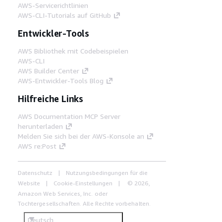
AWS-Servicerichtlinien
AWS-CLI-Tutorials auf GitHub
Entwickler-Tools
AWS Bibliothek mit Codebeispielen
AWS-CLI
AWS Builder Center
AWS-Entwickler-Tools Blog
Hilfreiche Links
AWS Documentation MCP Server
herunterladen
Melden Sie sich bei der AWS-Konsole an
AWS re:Post
Datenschutz
Nutzungsbedingungen für die
Website
Cookie-Einstellungen
© 2026,
Amazon Web Services, Inc. oder
Tochtergesellschaften. Alle Rechte vorbehalten.
Deutsch