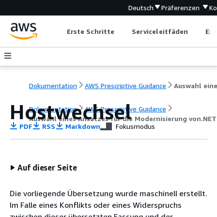
Deutsch
Präferenzen
Ko
Erste Schritte
Serviceleitfäden
Ent
Dokumentation
AWS Prescriptive Guidance
Hostwechsel
Dokumentation
AWS Prescriptive Guidance
Auswahl eines Ansatzes für die Modernisierung von.N
PDF
RSS
Markdown
Fokusmodus
Auf dieser Seite
Die vorliegende Übersetzung wurde maschinell erstellt.
Im Falle eines Konflikts oder eines Widerspruchs
zwischen dieser übersetzten Fassung und der