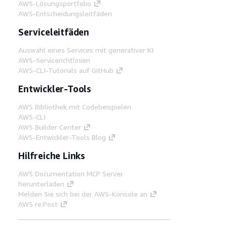
AWS-Lösungsportfolio
AWS-Entscheidungsleitfäden
Serviceleitfäden
Auswahl eines Services mit generativer KI
AWS-Servicerichtlinien
AWS-CLI-Tutorials auf GitHub
Entwickler-Tools
AWS Bibliothek mit Codebeispielen
AWS-CLI
AWS Builder Center
AWS-Entwickler-Tools Blog
Hilfreiche Links
AWS Documentation MCP Server
herunterladen
Melden Sie sich bei der AWS-Konsole an
AWS re:Post