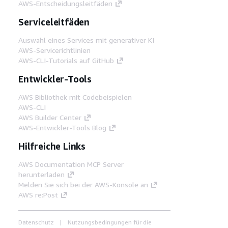
AWS-Entscheidungsleitfäden
Serviceleitfäden
Auswahl eines Services mit generativer KI
AWS-Servicerichtlinien
AWS-CLI-Tutorials auf GitHub
Entwickler-Tools
AWS Bibliothek mit Codebeispielen
AWS-CLI
AWS Builder Center
AWS-Entwickler-Tools Blog
Hilfreiche Links
AWS Documentation MCP Server
herunterladen
Melden Sie sich bei der AWS-Konsole an
AWS re:Post
Datenschutz
Nutzungsbedingungen für die