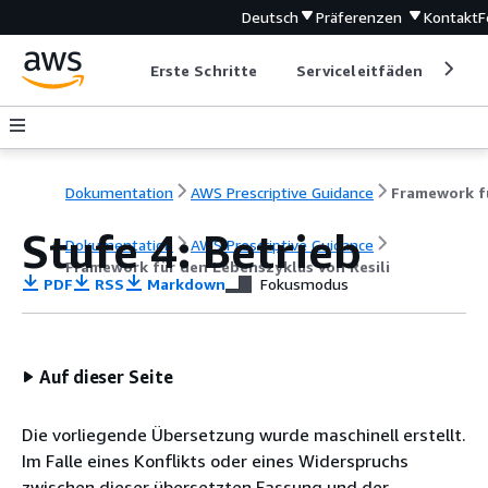
Deutsch
Präferenzen
Kontakt
F
Erste Schritte
Serviceleitfäden
Ent
Dokumentation
AWS Prescriptive Guidance
Stufe 4: Betrieb
Dokumentation
AWS Prescriptive Guidance
Framework für den Lebenszyklus von Resili
PDF
RSS
Markdown
Fokusmodus
Auf dieser Seite
Die vorliegende Übersetzung wurde maschinell erstellt.
Im Falle eines Konflikts oder eines Widerspruchs
zwischen dieser übersetzten Fassung und der