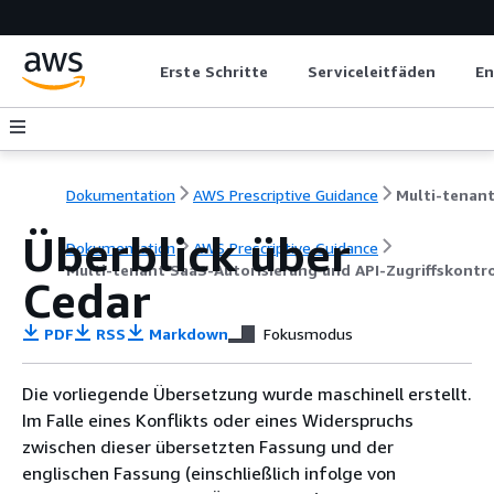
Erste Schritte
Serviceleitfäden
En
Dokumentation
AWS Prescriptive Guidance
Überblick über
Dokumentation
AWS Prescriptive Guidance
Multi-tenant SaaS-Autorisierung und API-Zugriffskontr
Cedar
PDF
RSS
Markdown
Fokusmodus
Die vorliegende Übersetzung wurde maschinell erstellt.
Im Falle eines Konflikts oder eines Widerspruchs
zwischen dieser übersetzten Fassung und der
englischen Fassung (einschließlich infolge von