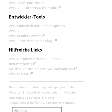
AWS-Servicerichtlinien
AWS-CLI-Tutorials auf GitHub
Entwickler-Tools
AWS Bibliothek mit Codebeispielen
AWS-CLI
AWS Builder Center
AWS-Entwickler-Tools Blog
Hilfreiche Links
AWS Documentation MCP Server
herunterladen
Melden Sie sich bei der AWS-Konsole an
AWS re:Post
Datenschutz
Nutzungsbedingungen für die
Website
Cookie-Einstellungen
© 2026,
Amazon Web Services, Inc. oder
Tochtergesellschaften. Alle Rechte vorbehalten.
Deutsch