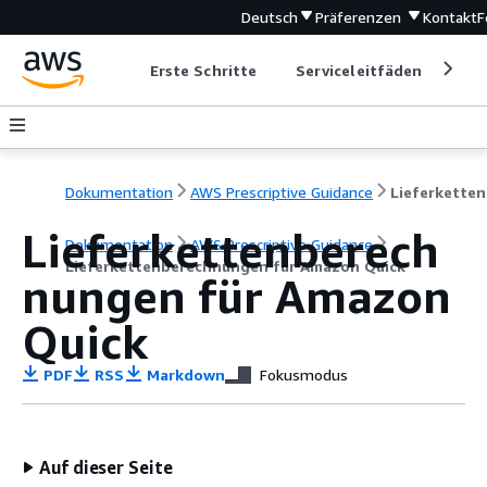
Deutsch
Präferenzen
Kontakt
F
Erste Schritte
Serviceleitfäden
Ent
Dokumentation
AWS Prescriptive Guidance
Li
Lieferkettenberech
Dokumentation
AWS Prescriptive Guidance
Lieferkettenberechnungen für Amazon Quick
nungen für Amazon
Quick
PDF
RSS
Markdown
Fokusmodus
Auf dieser Seite