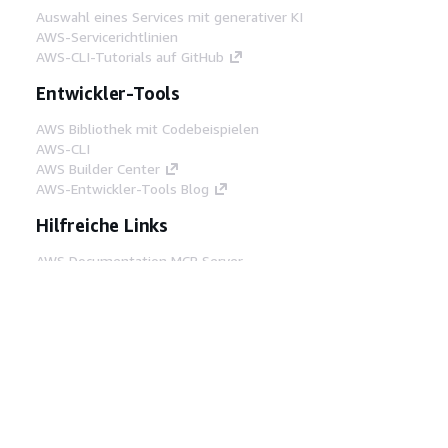
Auswahl eines Services mit generativer KI
AWS-Servicerichtlinien
AWS-CLI-Tutorials auf GitHub
Entwickler-Tools
AWS Bibliothek mit Codebeispielen
AWS-CLI
AWS Builder Center
AWS-Entwickler-Tools Blog
Hilfreiche Links
AWS Documentation MCP Server
herunterladen
Melden Sie sich bei der AWS-Konsole an
AWS re:Post
Datenschutz
Nutzungsbedingungen für die
Website
Cookie-Einstellungen
© 2026,
Amazon Web Services, Inc. oder
Tochtergesellschaften. Alle Rechte vorbehalten.