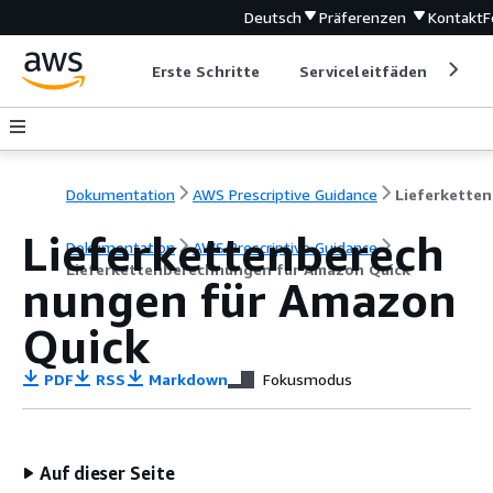
Deutsch
Präferenzen
Kontakt
F
Erste Schritte
Serviceleitfäden
Ent
Dokumentation
AWS Prescriptive Guidance
Li
Lieferkettenberech
Dokumentation
AWS Prescriptive Guidance
Lieferkettenberechnungen für Amazon Quick
nungen für Amazon
Quick
PDF
RSS
Markdown
Fokusmodus
Auf dieser Seite