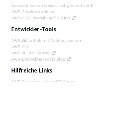
Auswahl eines Services mit generativer KI
AWS-Servicerichtlinien
AWS-CLI-Tutorials auf GitHub
Entwickler-Tools
AWS Bibliothek mit Codebeispielen
AWS-CLI
AWS Builder Center
AWS-Entwickler-Tools Blog
Hilfreiche Links
AWS Documentation MCP Server
herunterladen
Melden Sie sich bei der AWS-Konsole an
AWS re:Post
Datenschutz
Nutzungsbedingungen für die
Website
Cookie-Einstellungen
© 2026,
Amazon Web Services, Inc. oder
Tochtergesellschaften. Alle Rechte vorbehalten.