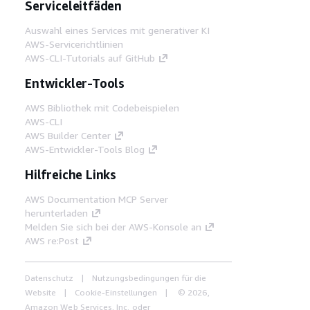
Serviceleitfäden
Auswahl eines Services mit generativer KI
AWS-Servicerichtlinien
AWS-CLI-Tutorials auf GitHub
Entwickler-Tools
AWS Bibliothek mit Codebeispielen
AWS-CLI
AWS Builder Center
AWS-Entwickler-Tools Blog
Hilfreiche Links
AWS Documentation MCP Server
herunterladen
Melden Sie sich bei der AWS-Konsole an
AWS re:Post
Datenschutz
Nutzungsbedingungen für die
Website
Cookie-Einstellungen
© 2026,
Amazon Web Services, Inc. oder