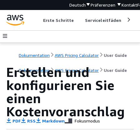
Deutsch
Präferenzen
Kontakt
F
Erste Schritte
Serviceleitfäden
Ent
Dokumentation
AWS Pricing Calculator
User Guide
Erstellen und
Dokumentation
AWS Pricing Calculator
User Guide
konfigurieren Sie
einen
Kostenvoranschlag
PDF
RSS
Markdown
Fokusmodus