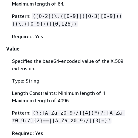
Maximum length of 64.
Pattern:
([0-2])\.([0-9]|([0-3][0-9]))
((\.([0-9]+))
{
0,126})
Required: Yes
Value
Specifies the base64-encoded value of the X.509
extension.
Type: String
Length Constraints: Minimum length of 1.
Maximum length of 4096.
Pattern:
(?:[A-Za-z0-9+/]
{
4})*(?:[A-Za-
z0-9+/]
{
2}==|[A-Za-z0-9+/]
{
3}=)?
Required: Yes