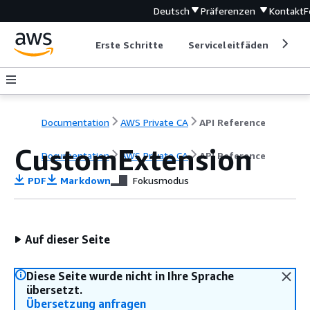
Deutsch
Präferenzen
Kontakt
F
Erste Schritte
Serviceleitfäden
Ent
Documentation
AWS Private CA
API Reference
CustomExtension
Documentation
AWS Private CA
API Reference
PDF
Markdown
Fokusmodus
Auf dieser Seite
Diese Seite wurde nicht in Ihre Sprache
übersetzt.
Übersetzung anfragen