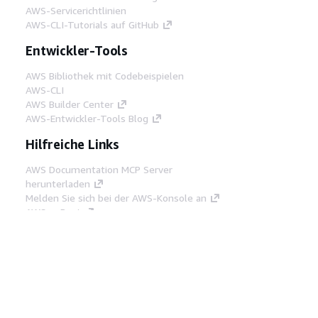
AWS-Servicerichtlinien
AWS-CLI-Tutorials auf GitHub
Entwickler-Tools
AWS Bibliothek mit Codebeispielen
AWS-CLI
AWS Builder Center
AWS-Entwickler-Tools Blog
Hilfreiche Links
AWS Documentation MCP Server
herunterladen
Melden Sie sich bei der AWS-Konsole an
AWS re:Post
Datenschutz
Nutzungsbedingungen für die
Website
Cookie-Einstellungen
© 2026,
Amazon Web Services, Inc. oder
Tochtergesellschaften. Alle Rechte vorbehalten.
Deutsch