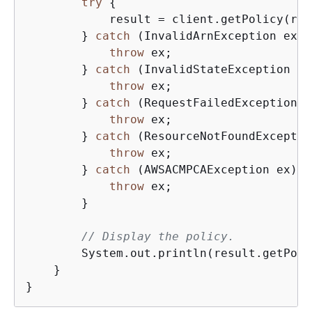
try
{
            result = client.getPolicy(req)
        } 
catch
 (InvalidArnException ex) 
throw
 ex;

        } 
catch
 (InvalidStateException ex
throw
 ex;

        } 
catch
 (RequestFailedException e
throw
 ex;

        } 
catch
 (ResourceNotFoundExceptio
throw
 ex;

        } 
catch
 (AWSACMPCAException ex) 
{
throw
 ex;

        }

// Display the policy.
        System.out.println(result.getPoli
    }

}