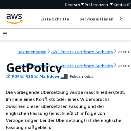
Deutsch
Präferenzen
Kontakt
F
Erste Schritte
Serviceleitfäden
Ent
Dokumentation
AWS Private Certificate Authority
GetPolicy
Dokumentation
AWS Private Certificate Authority
User G
PDF
RSS
Markdown
Fokusmodus
Die vorliegende Übersetzung wurde maschinell erstellt.
Im Falle eines Konflikts oder eines Widerspruchs
zwischen dieser übersetzten Fassung und der
englischen Fassung (einschließlich infolge von
Verzögerungen bei der Übersetzung) ist die englische
Fassung maßgeblich.