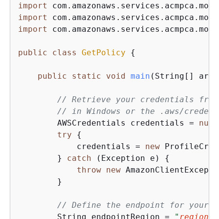
import
import
import
 com.amazonaws.services.acmpca.mode
public
class
GetPolicy
{
public
static
void
main
(String[] args
// Retrieve your credentials from
// in Windows or the .aws/credent
        AWSCredentials credentials = 
null
try
{
            credentials = 
new
 ProfileCred
        } 
catch
 (Exception e) 
{
throw
new
 AmazonClientExcepti
        }

// Define the endpoint for your s
        String endpointRegion = 
"
region
"
;