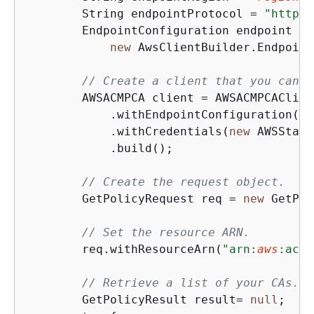
        String endpointProtocol = 
"https:
        EndpointConfiguration endpoint =

new
 AwsClientBuilder.Endpoint
// Create a client that you can u
        AWSACMPCA client = AWSACMPCAClien
            .withEndpointConfiguration(en
            .withCredentials(
new
 AWSStati
            .build();

// Create the request object.
        GetPolicyRequest req = 
new
 GetPol
// Set the resource ARN.
        req.withResourceArn(
"arn:
aws
:acm-
// Retrieve a list of your CAs.
        GetPolicyResult result= 
null
;
