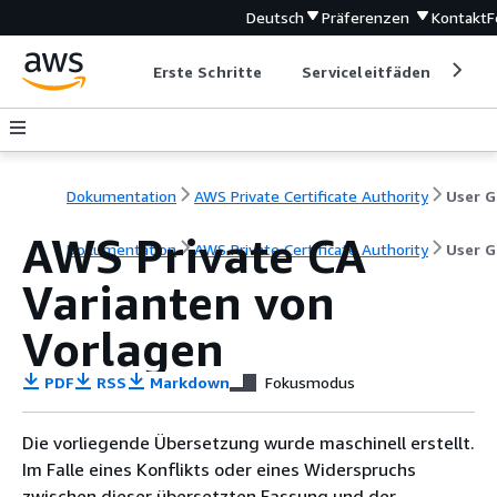
Deutsch
Präferenzen
Kontakt
F
Erste Schritte
Serviceleitfäden
Ent
Dokumentation
AWS Private Certificate Authority
AWS Private CA
Dokumentation
AWS Private Certificate Authority
User G
Varianten von
Vorlagen
PDF
RSS
Markdown
Fokusmodus
Die vorliegende Übersetzung wurde maschinell erstellt.
Im Falle eines Konflikts oder eines Widerspruchs
zwischen dieser übersetzten Fassung und der