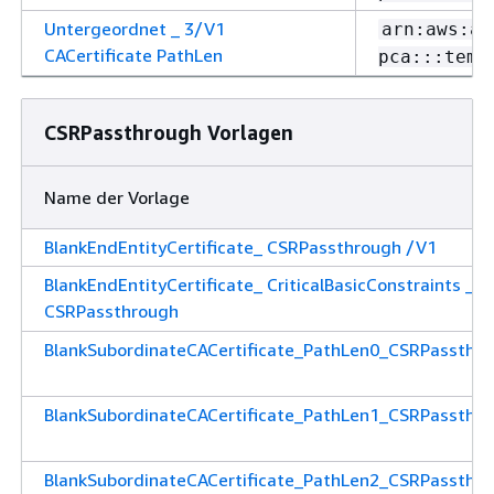
Untergeordnet _ 3/V1
arn:aws:ac
CACertificate PathLen
pca:::temp
CSRPassthrough Vorlagen
Name der Vorlage
BlankEndEntityCertificate_ CSRPassthrough /V1
BlankEndEntityCertificate_ CriticalBasicConstraints _ /
CSRPassthrough
BlankSubordinateCACertificate_PathLen0_CSRPassthr
BlankSubordinateCACertificate_PathLen1_CSRPassthr
BlankSubordinateCACertificate_PathLen2_CSRPassthr