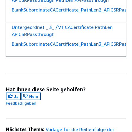
APICSRPassthrough PathLen APIPassthrough
BlankSubordinateCACertificate_PathLen2_APICSRPass
Untergeordnet _ 3_ /V1 CACertificate PathLen
APICSRPassthrough
BlankSubordinateCACertificate_PathLen3_APICSRPass
Hat Ihnen diese Seite geholfen?
Ja
Nein
Feedback geben
Nächstes Thema:
Vorlage für die Reihenfolge der