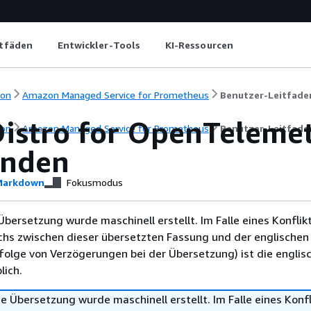
itfäden
Entwickler-Tools
KI-Ressourcen
ion
Amazon Managed Service for Prometheus
Benutzer-Leitfade
istro for OpenTelemetr
ion
Amazon Managed Service for Prometheus
Benutzer-Leitfade
enden
arkdown
Fokusmodus
Übersetzung wurde maschinell erstellt. Im Falle eines Konflik
chs zwischen dieser übersetzten Fassung und der englischen
infolge von Verzögerungen bei der Übersetzung) ist die englis
ich.
e Übersetzung wurde maschinell erstellt. Im Falle eines Konfl