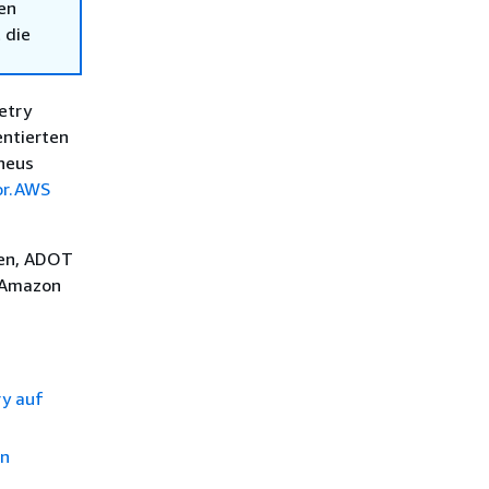
en
 die
etry
entierten
heus
or.AWS
ben, ADOT
n Amazon
ry auf
on