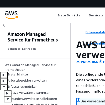
Erste Schritte
Servicele
Dokumentat
Amazon Managed
Service für Prometheus
AWS D
Dokumentat
Benutzer-Leitfaden
verw
PDF
RSS
M
Was Amazon Managed Service für
Prometheus?
Die vorliegende 
Erste Schritte
eines Widerspru
Arbeitsbereiche verwalten
(einschließlich 
Erfassungsmetriken
Fassung maßgebl
AWS verwaltete Sammler
Kundenverwaltete Kollektoren
Die vorliegend
Sichern Sie die Erfassung Ihrer