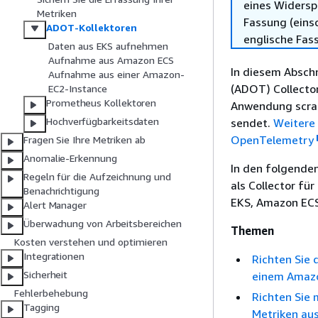
eines Widersp
Metriken
Fassung (einsc
ADOT-Kollektoren
englische Fas
Daten aus EKS aufnehmen
Aufnahme aus Amazon ECS
In diesem Absch
Aufnahme aus einer Amazon-
(ADOT) Collector
EC2-Instance
Prometheus Kollektoren
Anwendung scrap
Hochverfügbarkeitsdaten
sendet.
Weitere 
OpenTelemetry
Fragen Sie Ihre Metriken ab
Anomalie-Erkennung
In den folgende
Regeln für die Aufzeichnung und
als Collector fü
Benachrichtigung
EKS, Amazon ECS
Alert Manager
Überwachung von Arbeitsbereichen
Themen
Kosten verstehen und optimieren
Integrationen
Richten Sie 
Sicherheit
einem Amazon
Fehlerbehebung
Richten Sie 
Tagging
Metriken au