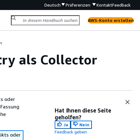
Deutsch
Präferenzen
Kontakt
Feedback
AWS-Konto erstellen
n
y als Collector
n
ts oder
 Fassung
Hat Ihnen diese Seite
che
geholfen?
Ja
Nein
Feedback geben
ikts oder