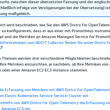
ruchs zwischen dieser übersetzten Fassung und der englisch
hließlich infolge von Verzögerungen bei der Übersetzung) ist
sung maßgeblich.
nitt wird beschrieben, wie Sie den AWS Distro for OpenTelem
 so konfigurieren, dass er aus einer mit Prometheus instrum
t und die Metriken an Amazon Managed Service for Promet
Informationen zum ADOT Collector finden Sie unter Distro f
n Themen werden drei verschiedene Möglichkeiten beschrie
r Ihre Metriken einzurichten, je nachdem, ob Ihre Metriken vo
 oder einer Amazon EC2 EC2-Instance stammen.
die Erfassung von Metriken mit AWS Distro for OpenTelemet
 Elastic Kubernetes Service Service-Cluster ein
mithilfe von AWS Distro for Open Telemetry die Erfassung v
s Amazon ECS ein