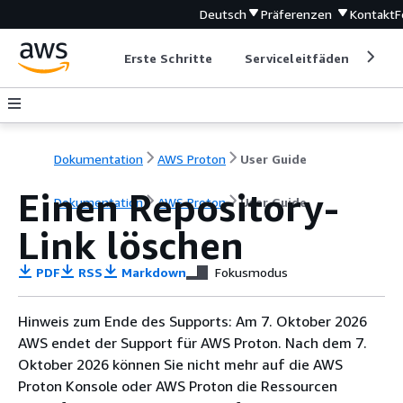
Deutsch
Präferenzen
Kontakt
F
Erste Schritte
Serviceleitfäden
Ent
Dokumentation
AWS Proton
User Guide
Einen Repository-
Dokumentation
AWS Proton
User Guide
Link löschen
PDF
RSS
Markdown
Fokusmodus
Hinweis zum Ende des Supports: Am 7. Oktober 2026
AWS endet der Support für AWS Proton. Nach dem 7.
Oktober 2026 können Sie nicht mehr auf die AWS
Proton Konsole oder AWS Proton die Ressourcen