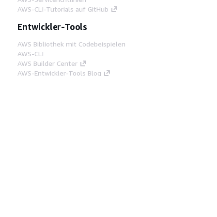
AWS-CLI-Tutorials auf GitHub
Entwickler-Tools
AWS Bibliothek mit Codebeispielen
AWS-CLI
AWS Builder Center
AWS-Entwickler-Tools Blog
Hilfreiche Links
AWS Documentation MCP Server
herunterladen
Melden Sie sich bei der AWS-Konsole an
AWS re:Post
Datenschutz
Nutzungsbedingungen für die
Website
Cookie-Einstellungen
© 2026,
Amazon Web Services, Inc. oder
Tochtergesellschaften. Alle Rechte vorbehalten.
Deutsch