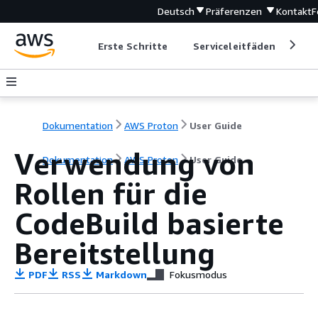
Deutsch
Präferenzen
Kontakt
F
Erste Schritte
Serviceleitfäden
Ent
Dokumentation
AWS Proton
User Guide
Verwendung von
Dokumentation
AWS Proton
User Guide
Rollen für die
CodeBuild basierte
Bereitstellung
PDF
RSS
Markdown
Fokusmodus