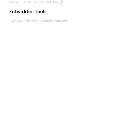
AWS-CLI-Tutorials auf GitHub
Entwickler-Tools
AWS Bibliothek mit Codebeispielen
AWS-CLI
AWS Builder Center
AWS-Entwickler-Tools Blog
Hilfreiche Links
AWS Documentation MCP Server
herunterladen
Melden Sie sich bei der AWS-Konsole an
AWS re:Post
Datenschutz
Nutzungsbedingungen für die
Website
Cookie-Einstellungen
© 2026,
Amazon Web Services, Inc. oder
Tochtergesellschaften. Alle Rechte vorbehalten.
Deutsch