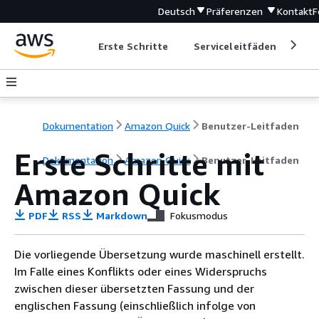
Deutsch
Präferenzen
Kontakt
F
Erste Schritte
Serviceleitfäden
Ent
Dokumentation
Amazon Quick
Benutzer-Leitfaden
Erste Schritte mit
Dokumentation
Amazon Quick
Benutzer-Leitfaden
Amazon Quick
PDF
RSS
Markdown
Fokusmodus
Die vorliegende Übersetzung wurde maschinell erstellt.
Im Falle eines Konflikts oder eines Widerspruchs
zwischen dieser übersetzten Fassung und der
englischen Fassung (einschließlich infolge von