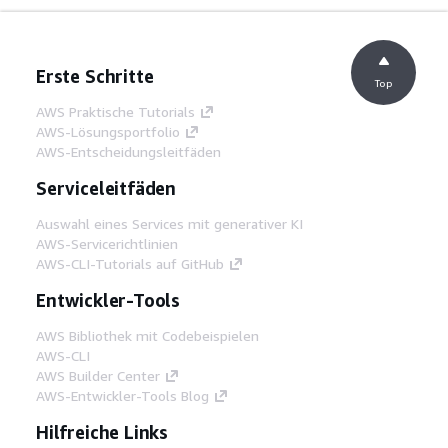
Erste Schritte
Top
AWS Praktische Tutorials
AWS-Lösungsportfolio
AWS-Entscheidungsleitfäden
Serviceleitfäden
Auswahl eines Services mit generativer KI
AWS-Servicerichtlinien
AWS-CLI-Tutorials auf GitHub
Entwickler-Tools
AWS Bibliothek mit Codebeispielen
AWS-CLI
AWS Builder Center
AWS-Entwickler-Tools Blog
Hilfreiche Links