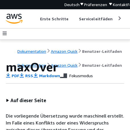
Deutsch
Präferenzen
Kontakt
F
Erste Schritte
Serviceleitfäden
Ent
Dokumentation
Amazon Quick
Benutzer-Leitfaden
maxOver
Dokumentation
Amazon Quick
Benutzer-Leitfaden
PDF
RSS
Markdown
Fokusmodus
Auf dieser Seite
Die vorliegende Übersetzung wurde maschinell erstellt.
Im Falle eines Konflikts oder eines Widerspruchs
zwischen dieser übersetzten Fassung und der