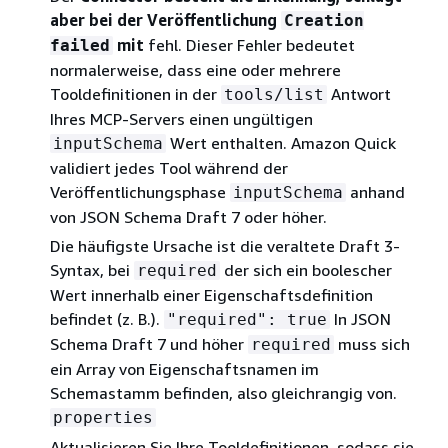
aber bei der Veröffentlichung
Creation
mit
fehl. Dieser Fehler bedeutet
failed
normalerweise, dass eine oder mehrere
Tooldefinitionen in der
Antwort
tools/list
Ihres MCP-Servers einen ungültigen
Wert enthalten. Amazon Quick
inputSchema
validiert jedes Tool während der
Veröffentlichungsphase
anhand
inputSchema
von JSON Schema Draft 7 oder höher.
Die häufigste Ursache ist die veraltete Draft 3-
Syntax, bei
der sich ein boolescher
required
Wert innerhalb einer Eigenschaftsdefinition
befindet (z. B.).
In JSON
"required": true
Schema Draft 7 und höher
muss sich
required
ein Array von Eigenschaftsnamen im
Schemastamm befinden, also gleichrangig von.
properties
Aktualisieren Sie Ihre Tooldefinitionen, sodass sie