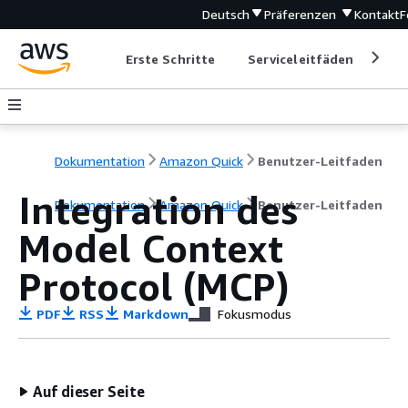
Deutsch
Präferenzen
Kontakt
F
Erste Schritte
Serviceleitfäden
Ent
Dokumentation
Amazon Quick
Benutzer-Leitfaden
Integration des
Dokumentation
Amazon Quick
Benutzer-Leitfaden
Model Context
Protocol (MCP)
PDF
RSS
Markdown
Fokusmodus
Auf dieser Seite