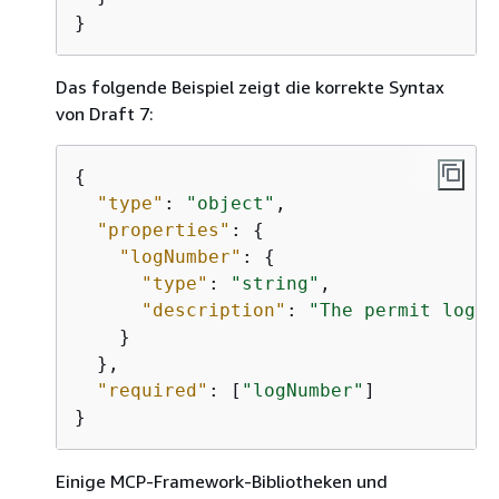
}
Das folgende Beispiel zeigt die korrekte Syntax
von Draft 7:
{
"type"
: 
"object"
,

"properties"
: 
{
"logNumber"
: 
{
"type"
: 
"string"
,

"description"
: 
"The permit log n
    }

  },

"required"
: [
"logNumber"
]

}
Einige MCP-Framework-Bibliotheken und