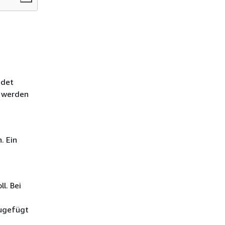
ndet
e werden
. Ein
l. Bei
zugefügt