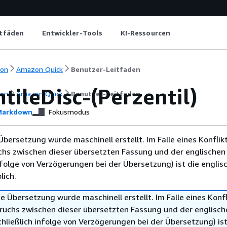
itfäden
Entwickler-Tools
KI-Ressourcen
ion
Amazon Quick
Benutzer-Leitfaden
tileDisc-(Perzentil)
ion
Amazon Quick
Benutzer-Leitfaden
arkdown
Fokusmodus
Übersetzung wurde maschinell erstellt. Im Falle eines Konflik
chs zwischen dieser übersetzten Fassung und der englischen
infolge von Verzögerungen bei der Übersetzung) ist die englis
ich.
e Übersetzung wurde maschinell erstellt. Im Falle eines Konfl
ruchs zwischen dieser übersetzten Fassung und der englisch
hließlich infolge von Verzögerungen bei der Übersetzung) ist