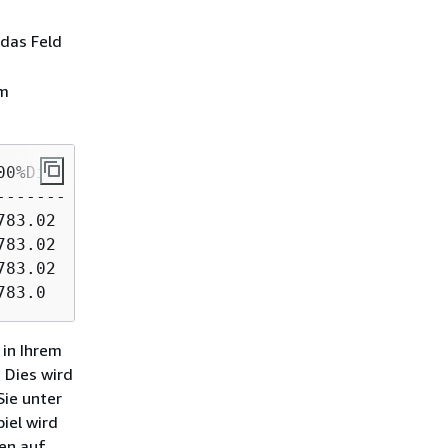
das Feld
um
0%Disc

------ 

83.02

83.02

83.02

783.0
 in Ihrem
 Dies wird
Sie unter
iel wird
len auf