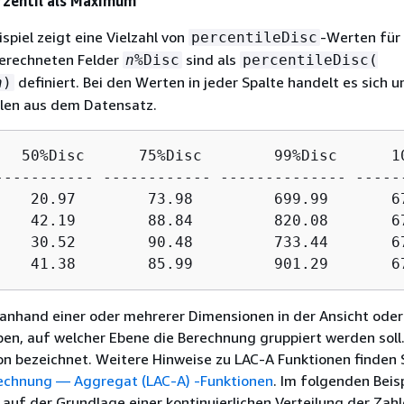
erzentil als Maximum
spiel zeigt eine Vielzahl von
-Werten für 
percentileDisc
berechneten Felder
sind als
n
%Disc
percentileDisc(
definiert. Bei den Werten in jeder Spalte handelt es sich 
n
)
hlen aus dem Datensatz.
   50%Disc      75%Disc        99%Disc      10
----------- ------------ -------------- ------
    20.97        73.98         699.99       67
    42.19        88.84         820.08       67
    30.52        90.48         733.44       67
    41.38        85.99         901.29       6
anhand einer oder mehrerer Dimensionen in der Ansicht oder
n, auf welcher Ebene die Berechnung gruppiert werden soll.
on bezeichnet. Weitere Hinweise zu LAC-A Funktionen finden 
echnung — Aggregat (LAC-A) -Funktionen
. Im folgenden Beisp
l auf der Grundlage einer kontinuierlichen Verteilung der Zah