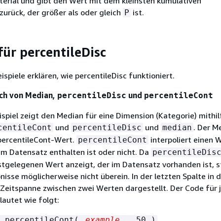
terial und gibt den Wert mit dem kleinsten kumulativen
zurück, der größer als oder gleich
ist.
P
für percentileDisc
spiele erklären, wie percentileDisc funktioniert.
ich von Median,
und
percentileDisc
percentileCont
spiel zeigt den Median für eine Dimension (Kategorie) mithil
und
und
. Der M
centileCont
percentileDisc
median
percentileCont-Wert.
interpoliert einen W
percentileCont
m Datensatz enthalten ist oder nicht. Da
percentileDis
tgelegenen Wert anzeigt, der im Datensatz vorhanden ist, 
nisse möglicherweise nicht überein. In der letzten Spalte in 
e Zeitspanne zwischen zwei Werten dargestellt. Der Code für 
lautet wie folgt:
= percentileCont(
example
, 50 )