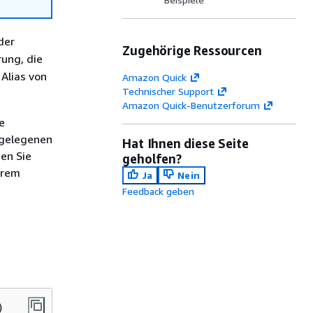
der
Zugehörige Ressourcen
rung, die
 Alias von
Amazon Quick
Technischer Support
Amazon Quick-Benutzerforum
e
tgelegenen
Hat Ihnen diese Seite
en Sie
geholfen?
hrem
Ja
Nein
Feedback geben
)