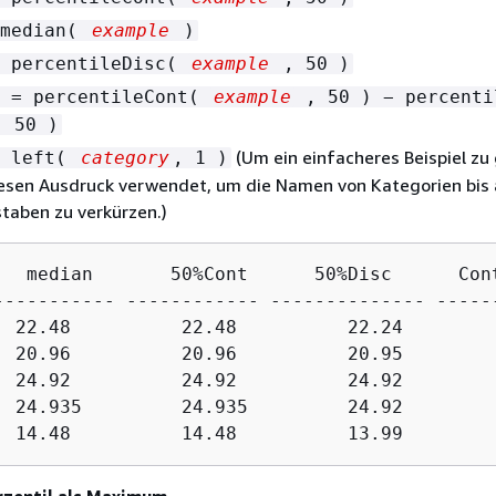
 median(
example
)
= percentileDisc(
example
, 50 )
c = percentileCont(
example
, 50 ) − percenti
 50 )
(Um ein einfacheres Beispiel zu
= left(
category
, 1 )
iesen Ausdruck verwendet, um die Namen von Kategorien bis 
taben zu verkürzen.)
   median       50%Cont      50%Disc      Cont
----------- ------------ -------------- ------
  22.48          22.48          22.24         
  20.96          20.96          20.95         
  24.92          24.92          24.92         
  24.935         24.935         24.92         
  14.48          14.48          13.99        