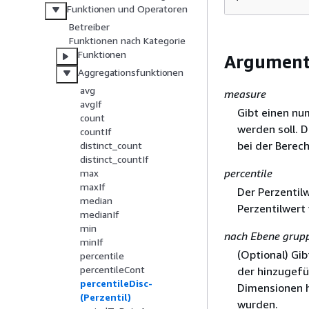
Funktionen und Operatoren
Betreiber
Funktionen nach Kategorie
Funktionen
Argumen
Aggregationsfunktionen
avg
measure
avgIf
Gibt einen nu
count
werden soll. 
countIf
bei der Berech
distinct_count
distinct_countIf
percentile
max
maxIf
Der Perzentil
median
Perzentilwert
medianIf
min
nach Ebene grup
minIf
(Optional) Gib
percentile
percentileCont
der hinzugefü
percentileDisc-
Dimensionen h
(Perzentil)
wurden.