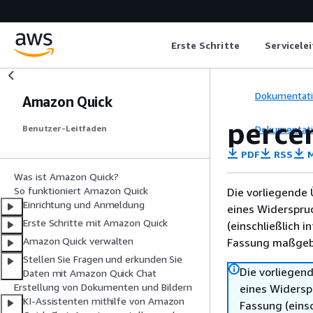
Erste Schritte
Servicele
Dokumentat
Amazon Quick
percen
Dokumentat
Benutzer-Leitfaden
PDF
RSS
M
Was ist Amazon Quick?
So funktioniert Amazon Quick
Die vorliegende 
Einrichtung und Anmeldung
eines Widerspru
Erste Schritte mit Amazon Quick
(einschließlich 
Amazon Quick verwalten
Fassung maßgebl
Stellen Sie Fragen und erkunden Sie
Die vorliegend
Daten mit Amazon Quick Chat
Erstellung von Dokumenten und Bildern
eines Widersp
KI-Assistenten mithilfe von Amazon
Fassung (einsc