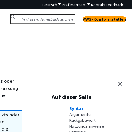
Deutsch
Präferenzen
Kontakt
Feedback
AWS-Konto erstellen
ts oder
 Fassung
che
Auf dieser Seite
Syntax
ikts oder
Argumente
Rückgabewert
en
Nutzungshinweise
 die
Beispiele