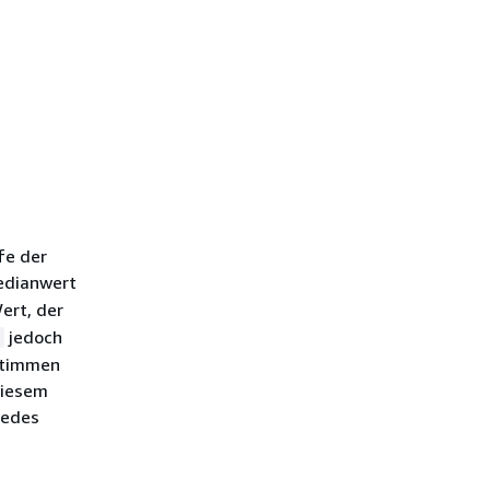
fe der
edianwert
ert, der
jedoch
c
stimmen
diesem
jedes