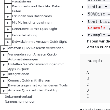
visualisieren
Dashboards und Berichte: Daten
median =
teilen
50%Disc 
Erkunden von Dashboards
Cont-Dis
Mit ML Insights gewinnen
example
,
Generative BI mit Quick Sight
example 
Fehlerbehebung
haben wir d
Entwickeln mit Amazon Quick Sight
ersten Buchs
Amazon Quick Research verwenden
Verwenden von Amazon Quick-
Automatisierungen
 example  
Erstellen Sie Webanwendungen mit
 -------- 
Apps in Quick
 A        
Integrationen
 B        
Connect Quick mithilfe von
 C        
Erweiterungen mit vorhandenen Tools
 D        
Amazon Quick auf dem Desktop
 E        
Dokumentverlauf
Namensnennungen