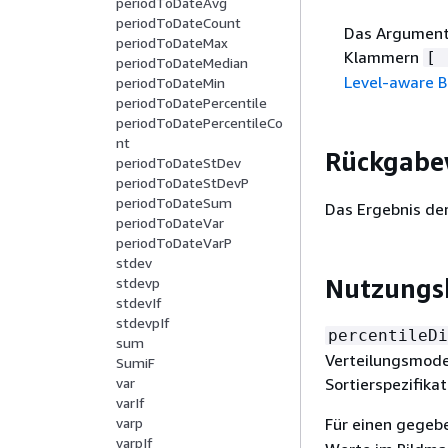
periodToDateAvg
periodToDateCount
Das Argument 
periodToDateMax
Klammern
[ 
periodToDateMedian
Level-aware 
periodToDateMin
periodToDatePercentile
periodToDatePercentileCo
nt
Rückgabe
periodToDateStDev
periodToDateStDevP
periodToDateSum
Das Ergebnis der
periodToDateVar
periodToDateVarP
stdev
Nutzungs
stdevp
stdevIf
stdevpIf
percentileDi
sum
Verteilungsmode
SumiF
var
Sortierspezifika
varIf
varp
Für einen gegeb
varpIf