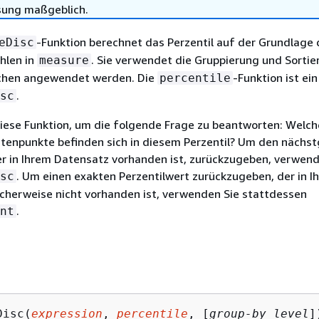
sung maßgeblich.
-Funktion berechnet das Perzentil auf der Grundlage 
eDisc
hlen in
. Sie verwendet die Gruppierung und Sortie
measure
ichen angewendet werden. Die
-Funktion ist ein
percentile
.
sc
iese Funktion, um die folgende Frage zu beantworten: Welch
atenpunkte befinden sich in diesem Perzentil? Um den nächs
er in Ihrem Datensatz vorhanden ist, zurückzugeben, verwend
. Um einen exakten Perzentilwert zurückzugeben, der in I
sc
cherweise nicht vorhanden ist, verwenden Sie stattdessen
.
nt
Disc(
expression
, 
percentile
, [
group-by level
]