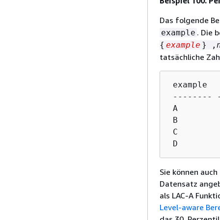
Beispiel 100. P
Das folgende Bei
. Die 
example
{
example
} ,
tatsächliche Za
 example  
 -------- 
 A        
 B        
 C        
 D        
Sie können auch 
Datensatz angebe
als LAC-A Funkti
Level-aware Ber
das 30. Perzenti