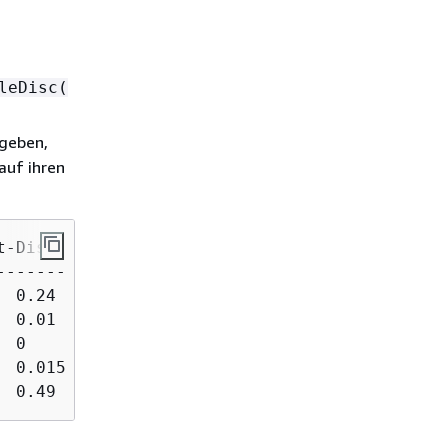
leDisc(
 geben,
auf ihren
-Disc

------ 

 0.24

 0.01

 0

 0.015

  0.49