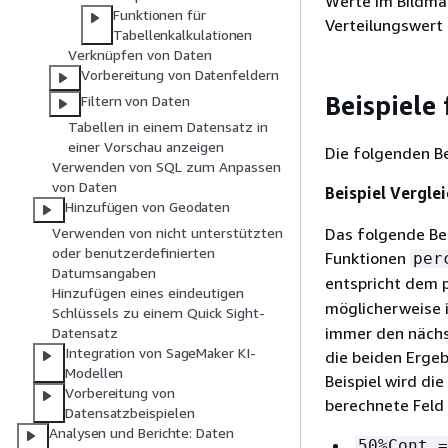
Werte im Bildma
Funktionen für
Verteilungswert 
Tabellenkalkulationen
Verknüpfen von Daten
Vorbereitung von Datenfeldern
Beispiele 
Filtern von Daten
Tabellen in einem Datensatz in
einer Vorschau anzeigen
Die folgenden Bei
Verwenden von SQL zum Anpassen
von Daten
Beispiel Vergle
Hinzufügen von Geodaten
Das folgende Bei
Verwenden von nicht unterstützten
oder benutzerdefinierten
Funktionen
per
Datumsangaben
entspricht dem 
Hinzufügen eines eindeutigen
möglicherweise i
Schlüssels zu einem Quick Sight-
immer den nächs
Datensatz
Integration von SageMaker KI-
die beiden Ergeb
Modellen
Beispiel wird di
Vorbereitung von
berechnete Feld 
Datensatzbeispielen
Analysen und Berichte: Daten
50%Cont 