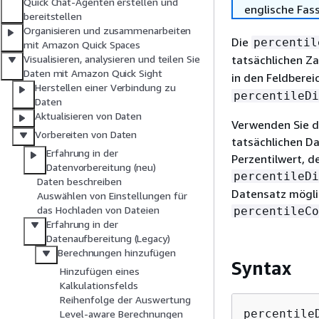
Quick Chat-Agenten erstellen und
englische Fas
bereitstellen
Organisieren und zusammenarbeiten
Die
percentil
mit Amazon Quick Spaces
tatsächlichen Za
Visualisieren, analysieren und teilen Sie
Daten mit Amazon Quick Sight
in den Feldbere
Herstellen einer Verbindung zu
percentileDi
Daten
Aktualisieren von Daten
Verwenden Sie d
Vorbereiten von Daten
tatsächlichen D
Erfahrung in der
Perzentilwert, d
Datenvorbereitung (neu)
percentileDi
Daten beschreiben
Datensatz mögli
Auswählen von Einstellungen für
das Hochladen von Dateien
percentileCo
Erfahrung in der
Datenaufbereitung (Legacy)
Berechnungen hinzufügen
Syntax
Hinzufügen eines
Kalkulationsfelds
Reihenfolge der Auswertung
percentile
Level-aware Berechnungen