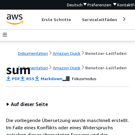
Deutsch
Präferenzen
Kontakt
F
Erste Schritte
Serviceleitfäden
Ent
Dokumentation
Amazon Quick
Benutzer-Leitfaden
sum
Dokumentation
Amazon Quick
Benutzer-Leitfaden
PDF
RSS
Markdown
Fokusmodus
Auf dieser Seite
Die vorliegende Übersetzung wurde maschinell erstellt.
Im Falle eines Konflikts oder eines Widerspruchs
zwischen dieser übersetzten Fassung und der