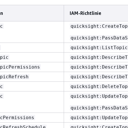
on
IAM-Richtlinie
c
quicksight:CreateTop
quicksight:PassDataS
quicksight:ListTopic
pic
quicksight:DescribeT
picPermissions
quicksight:DescribeT
picRefresh
quicksight:DescribeT
c
quicksight:DeleteTop
c
quicksight:UpdateTop
quicksight:PassDataS
cPermissions
quicksight:UpdateTop
cRefreshSchedule
quicksight:CreateTop