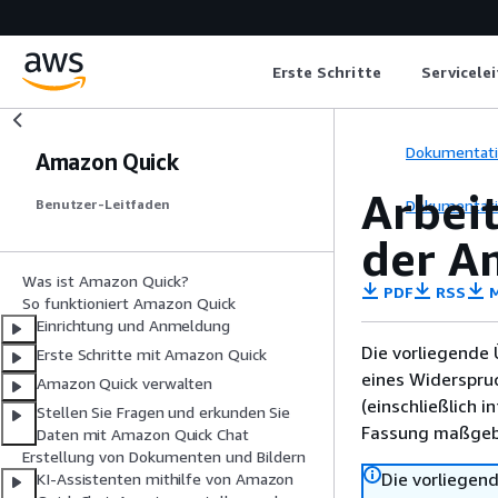
Erste Schritte
Servicele
Dokumentat
Amazon Quick
Arbei
Dokumentat
Benutzer-Leitfaden
der A
Was ist Amazon Quick?
PDF
RSS
M
So funktioniert Amazon Quick
Einrichtung und Anmeldung
Die vorliegende 
Erste Schritte mit Amazon Quick
eines Widerspru
Amazon Quick verwalten
(einschließlich 
Stellen Sie Fragen und erkunden Sie
Fassung maßgebl
Daten mit Amazon Quick Chat
Erstellung von Dokumenten und Bildern
Die vorliegend
KI-Assistenten mithilfe von Amazon