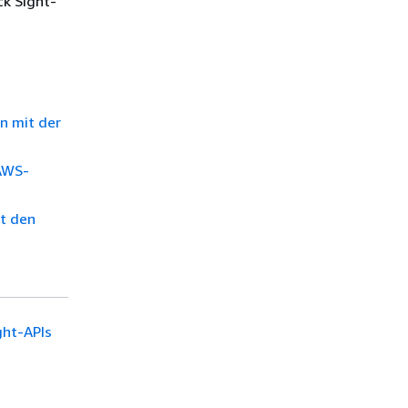
ck Sight-
n mit der
 AWS-
it den
ght-APIs