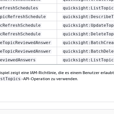
efreshSchedules
quicksight:ListTopic
picRefreshSchedule
quicksight:DescribeT
cRefreshSchedule
quicksight:UpdateTop
cRefreshSchedule
quicksight:DeleteTop
eTopicReviewedAnswer
quicksight:BatchCrea
eTopicReviewedAnswer
quicksight:BatchDele
eviewedAnswers
quicksight:ListTopic
spiel zeigt eine IAM-Richtlinie, die es einem Benutzer erlaubt
-API-Operation zu verwenden.
istTopics