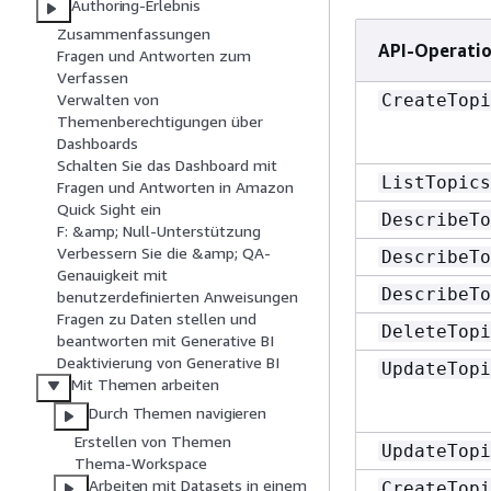
Authoring-Erlebnis
Zusammenfassungen
API-Operati
Fragen und Antworten zum
Verfassen
CreateTopi
Verwalten von
Themenberechtigungen über
Dashboards
Schalten Sie das Dashboard mit
ListTopics
Fragen und Antworten in Amazon
Quick Sight ein
DescribeTo
F: &amp; Null-Unterstützung
Verbessern Sie die &amp; QA-
DescribeTo
Genauigkeit mit
DescribeTo
benutzerdefinierten Anweisungen
Fragen zu Daten stellen und
DeleteTopi
beantworten mit Generative BI
Deaktivierung von Generative BI
UpdateTopi
Mit Themen arbeiten
Durch Themen navigieren
Erstellen von Themen
UpdateTopi
Thema-Workspace
Arbeiten mit Datasets in einem
CreateTopi