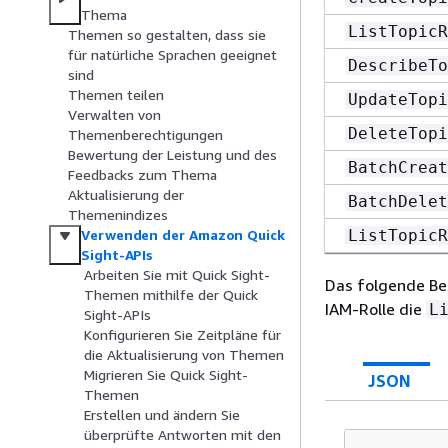
Thema
ListTopicR
Themen so gestalten, dass sie
für natürliche Sprachen geeignet
DescribeTo
sind
Themen teilen
UpdateTopi
Verwalten von
DeleteTopi
Themenberechtigungen
Bewertung der Leistung und des
BatchCreat
Feedbacks zum Thema
Aktualisierung der
BatchDelet
Themenindizes
ListTopicR
Verwenden der Amazon Quick
Sight-APIs
Arbeiten Sie mit Quick Sight-
Das folgende Bei
Themen mithilfe der Quick
IAM-Rolle die
L
Sight-APIs
Konfigurieren Sie Zeitpläne für
die Aktualisierung von Themen
Migrieren Sie Quick Sight-
JSON
Themen
Erstellen und ändern Sie
überprüfte Antworten mit den