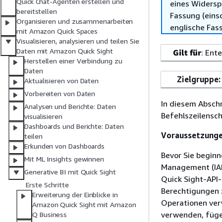
Quick Chat-Agenten erstellen und
eines Widersp
bereitstellen
Fassung (einsc
Organisieren und zusammenarbeiten
englische Fas
mit Amazon Quick Spaces
Visualisieren, analysieren und teilen Sie
Daten mit Amazon Quick Sight
Gilt für
: Ent
Herstellen einer Verbindung zu
Daten
Zielgruppe:
Aktualisieren von Daten
Vorbereiten von Daten
In diesem Abschn
Analysen und Berichte: Daten
Befehlszeilensch
visualisieren
Dashboards und Berichte: Daten
Voraussetzung
teilen
Erkunden von Dashboards
Bevor Sie beginn
Mit ML Insights gewinnen
Management (IAM
Generative BI mit Quick Sight
Quick Sight-API-
Erste Schritte
Berechtigungen 
Erweiterung der Einblicke in
Operationen ver
Amazon Quick Sight mit Amazon
verwenden, fügen
Q Business