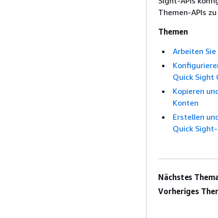
Sight-APIs konf
Themen-APIs zu e
Themen
Arbeiten Sie
Konfiguriere
Quick Sight 
Kopieren un
Konten
Erstellen un
Quick Sight-
Nächstes Thema
Vorheriges The