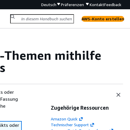
Deutsch
Präferenzen
Kontakt
Feedback
AWS-Konto erstellen
t-Themen mithilfe
s
ts oder
 Fassung
che
Zugehörige Ressourcen
Amazon Quick
ikts oder
Technischer Support