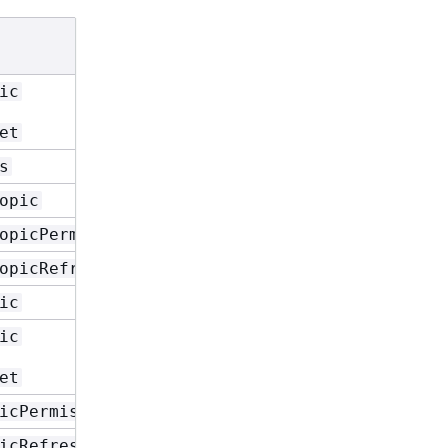
ic
et
s
opic
opicPermissions
opicRefresh
ic
ic
et
icPermissions
icRefreshSchedule