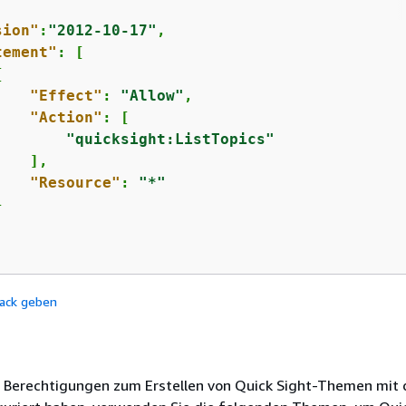
sion"
:
"2012-10-17"
,

tement"
: [

{
"Effect"
: 
"Allow"
,

"Action"
: [

"quicksight:ListTopics"
   ],

"Resource"
: 
"*"


ack geben
 Berechtigungen zum Erstellen von Quick Sight-Themen mit 