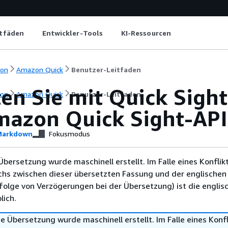
itfäden
Entwickler-Tools
KI-Ressourcen
ion
Amazon Quick
Benutzer-Leitfaden
ten Sie mit Quick Sigh
ion
Amazon Quick
Benutzer-Leitfaden
mazon Quick Sight-API
arkdown
Fokusmodus
Übersetzung wurde maschinell erstellt. Im Falle eines Konflik
chs zwischen dieser übersetzten Fassung und der englischen
infolge von Verzögerungen bei der Übersetzung) ist die englis
ich.
e Übersetzung wurde maschinell erstellt. Im Falle eines Konfl