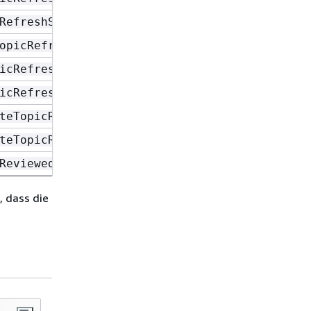
RefreshSchedules
opicRefreshSchedule
icRefreshSchedule
icRefreshSchedule
teTopicReviewedAnswer
teTopicReviewedAnswer
ReviewedAnswers
, dass die