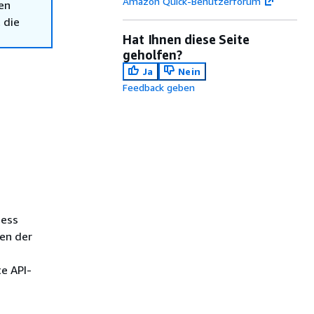
Amazon Quick-Benutzerforum
en
 die
Hat Ihnen diese Seite
geholfen?
Ja
Nein
Feedback geben
cess
en der
e API-