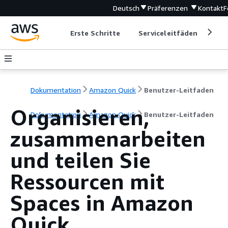
Deutsch
Präferenzen
Kontakt
F
Erste Schritte
Serviceleitfäden
Ent
Dokumentation
Amazon Quick
Benutzer-Leitfaden
Organisieren,
Dokumentation
Amazon Quick
Benutzer-Leitfaden
zusammenarbeiten
und teilen Sie
Ressourcen mit
Spaces in Amazon
Quick