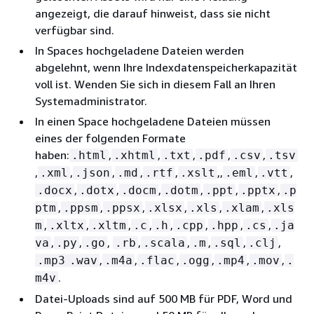
angezeigt, die darauf hinweist, dass sie nicht
verfügbar sind.
In Spaces hochgeladene Dateien werden
abgelehnt, wenn Ihre Indexdatenspeicherkapazität
voll ist. Wenden Sie sich in diesem Fall an Ihren
Systemadministrator.
In einen Space hochgeladene Dateien müssen
eines der folgenden Formate
haben:
,
,
,
,
,
.html
.xhtml
.txt
.pdf
.csv
.tsv
,
,
,
,
,
,,
,
,
.xml
.json
.md
.rtf
.xslt
.eml
.vtt
,
,
,
,
,
,
.docx
.dotx
.docm
.dotm
.ppt
.pptx
.p
,
,
,
,
,
,
ptm
.ppsm
.ppsx
.xlsx
.xls
.xlam
.xls
,
,
,
,
,
,
,
,
m
.xltx
.xltm
.c
.h
.cpp
.hpp
.cs
.ja
,
,
,
,
,
,
,
,
va
.py
.go
.rb
.scala
.m
.sql
.clj
,
,
,
,
,
,
.mp3
.wav
.m4a
.flac
.ogg
.mp4
.mov
.
.
m4v
Datei-Uploads sind auf 500 MB für PDF, Word und