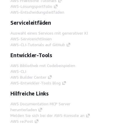
AWS Praktische Tutorials
AWS-Lösungsportfolio
AWS-Entscheidungsleitfäden
Serviceleitfäden
Auswahl eines Services mit generativer KI
AWS-Servicerichtlinien
AWS-CLI-Tutorials auf GitHub
Entwickler-Tools
AWS Bibliothek mit Codebeispielen
AWS-CLI
AWS Builder Center
AWS-Entwickler-Tools Blog
Hilfreiche Links
AWS Documentation MCP Server
herunterladen
Melden Sie sich bei der AWS-Konsole an
AWS re:Post