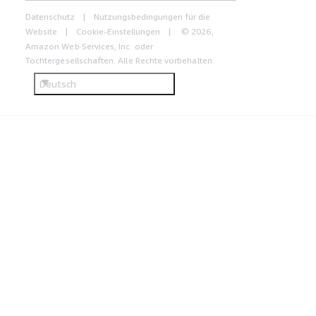
Datenschutz
Nutzungsbedingungen für die
Website
Cookie-Einstellungen
© 2026,
Amazon Web Services, Inc. oder
Tochtergesellschaften. Alle Rechte vorbehalten.
Deutsch