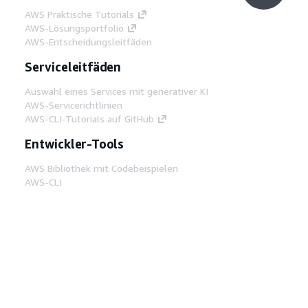
AWS Praktische Tutorials
AWS-Lösungsportfolio
AWS-Entscheidungsleitfäden
Serviceleitfäden
Auswahl eines Services mit generativer KI
AWS-Servicerichtlinien
AWS-CLI-Tutorials auf GitHub
Entwickler-Tools
AWS Bibliothek mit Codebeispielen
AWS-CLI
AWS Builder Center
AWS-Entwickler-Tools Blog
Hilfreiche Links
AWS Documentation MCP Server
herunterladen
Melden Sie sich bei der AWS-Konsole an
AWS re:Post