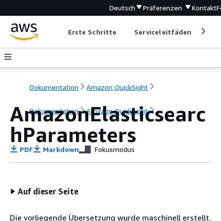
Deutsch
Präferenzen
Kontakt
F
Erste Schritte
Serviceleitfäden
Ent
Dokumentation
Amazon QuickSight
AmazonElasticsearc
Dokumentation
Amazon QuickSight
hParameters
PDF
Markdown
Fokusmodus
Auf dieser Seite
Die vorliegende Übersetzung wurde maschinell erstellt.