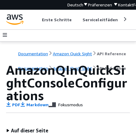
Deutsch
Präferenzen
Kontakt
F
Erste Schritte
Serviceleitfäden
Ent
Documentation
Amazon Quick Sight
API Reference
AmazonQInQuickSi
Documentation
Amazon Quick Sight
API Reference
ghtConsoleConfigur
ations
PDF
Markdown
Fokusmodus
Auf dieser Seite