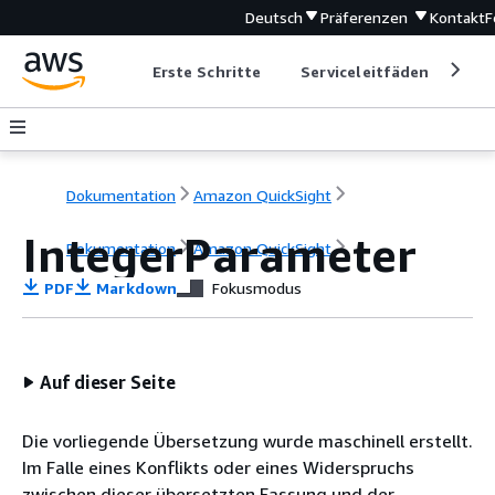
Deutsch
Präferenzen
Kontakt
F
Erste Schritte
Serviceleitfäden
Ent
Dokumentation
Amazon QuickSight
IntegerParameter
Dokumentation
Amazon QuickSight
PDF
Markdown
Fokusmodus
Auf dieser Seite
Die vorliegende Übersetzung wurde maschinell erstellt.
Im Falle eines Konflikts oder eines Widerspruchs
zwischen dieser übersetzten Fassung und der