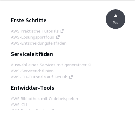
Erste Schritte
Top
AWS Praktische Tutorials
AWS-Lösungsportfolio
AWS-Entscheidungsleitfäden
Serviceleitfäden
Auswahl eines Services mit generativer KI
AWS-Servicerichtlinien
AWS-CLI-Tutorials auf GitHub
Entwickler-Tools
AWS Bibliothek mit Codebeispielen
AWS-CLI
AWS Builder Center
AWS-Entwickler-Tools Blog
Hilfreiche Links