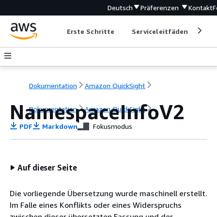
Deutsch
Präferenzen
Kontakt
F
Erste Schritte
Serviceleitfäden
Ent
Dokumentation
Amazon QuickSight
NamespaceInfoV2
Dokumentation
Amazon QuickSight
PDF
Markdown
Fokusmodus
Auf dieser Seite
Die vorliegende Übersetzung wurde maschinell erstellt.
Im Falle eines Konflikts oder eines Widerspruchs
zwischen dieser übersetzten Fassung und der