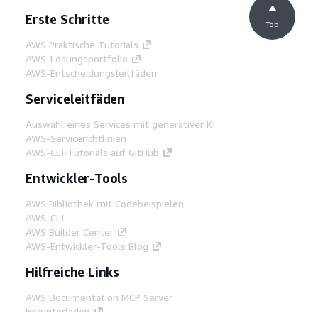
Erste Schritte
Top
AWS Praktische Tutorials
AWS-Lösungsportfolio
AWS-Entscheidungsleitfäden
Serviceleitfäden
Auswahl eines Services mit generativer KI
AWS-Servicerichtlinien
AWS-CLI-Tutorials auf GitHub
Entwickler-Tools
AWS Bibliothek mit Codebeispielen
AWS-CLI
AWS Builder Center
AWS-Entwickler-Tools Blog
Hilfreiche Links
AWS Documentation MCP Server
herunterladen