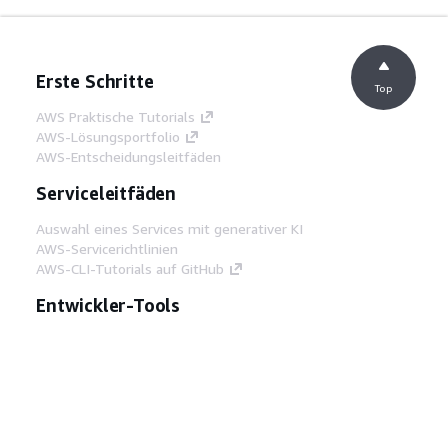
Erste Schritte
Top
AWS Praktische Tutorials
AWS-Lösungsportfolio
AWS-Entscheidungsleitfäden
Serviceleitfäden
Auswahl eines Services mit generativer KI
AWS-Servicerichtlinien
AWS-CLI-Tutorials auf GitHub
Entwickler-Tools
AWS Bibliothek mit Codebeispielen
AWS-CLI
AWS Builder Center
AWS-Entwickler-Tools Blog
Hilfreiche Links