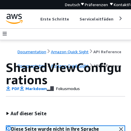
Deutsch
Präferenzen
Kontakt
F
Erste Schritte
Serviceleitfäden
Ent
Documentation
Amazon Quick Sight
API Reference
SharedViewConfigu
Documentation
Amazon Quick Sight
API Reference
rations
PDF
Markdown
Fokusmodus
Auf dieser Seite
Diese Seite wurde nicht in Ihre Sprache