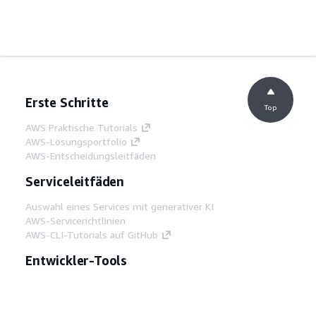
Erste Schritte
Top
AWS Praktische Tutorials
AWS-Lösungsportfolio
AWS-Entscheidungsleitfäden
Serviceleitfäden
Auswahl eines Services mit generativer KI
AWS-Servicerichtlinien
AWS-CLI-Tutorials auf GitHub
Entwickler-Tools
AWS Bibliothek mit Codebeispielen
AWS-CLI
AWS Builder Center