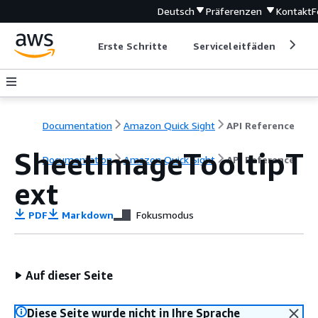
Deutsch
Präferenzen
Kontakt
F
Erste Schritte
Serviceleitfäden
Ent
Documentation
Amazon Quick Sight
API Reference
SheetImageTooltipT
Documentation
Amazon Quick Sight
API Reference
ext
PDF
Markdown
Fokusmodus
Auf dieser Seite
Diese Seite wurde nicht in Ihre Sprache