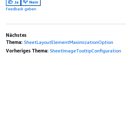
Ja
Nein
Feedback geben
Nächstes
Thema:
SheetLayoutElementMaximizationOption
Vorheriges Thema:
SheetImageTooltipConfiguration